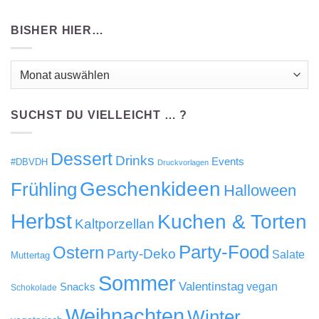
BISHER HIER…
Bisher
hier…
SUCHST DU VIELLEICHT … ?
Dessert
Drinks
Events
#DBVDH
Druckvorlagen
Geschenkideen
Frühling
Halloween
Herbst
Kuchen & Torten
Kaltporzellan
Party-Food
Ostern
Party-Deko
Salate
Muttertag
Sommer
Valentinstag
Snacks
vegan
Schokolade
Weihnachten
Winter