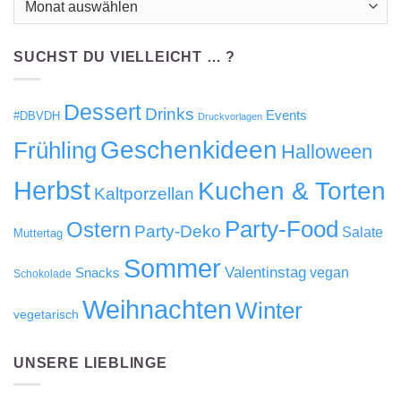
hier…
SUCHST DU VIELLEICHT … ?
Dessert
Drinks
Events
#DBVDH
Druckvorlagen
Geschenkideen
Frühling
Halloween
Herbst
Kuchen & Torten
Kaltporzellan
Party-Food
Ostern
Party-Deko
Salate
Muttertag
Sommer
Valentinstag
Snacks
vegan
Schokolade
Weihnachten
Winter
vegetarisch
UNSERE LIEBLINGE