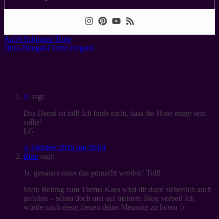
Apfel-Schmand-Torte
Nuss-Nougat-Creme (vegan)
4 Meinungen zu “
Karo-Crash: Outfit mit
Karohemd
”
T.
sagt:
Das Hemd ist toll! Ich finde nicht, dass die Hose enger sein
sollte!
LG
3. Oktober 2016 um 18:04
Rina
sagt:
Ja, genauso muss das gemacht werden! Toll!
Mein Beitrag zum Thema Karo wird dir dann sicherlich auch
gefallen – schau doch mal auf meinem Blog vorbei! Ich
würde mich riesig freuen deine Meinung zu hören :)