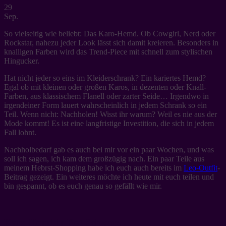
29
Sep.
So vielseitig wie beliebt: Das Karo-Hemd. Ob Cowgirl, Nerd oder
Rockstar, nahezu jeder Look lässt sich damit kreieren. Besonders in
knalligen Farben wird das Trend-Piece mit schnell zum stylischen
Hingucker.
Hat nicht jeder so eins im Kleiderschrank? Ein kariertes Hemd?
Egal ob mit kleinen oder großen Karos, in dezenten oder Knall-
Farben, aus klassischem Flanell oder zarter Seide… Irgendwo in
irgendeiner Form lauert wahrscheinlich in jedem Schrank so ein
Teil. Wenn nicht: Nachholen! Wisst ihr warum? Weil es nie aus der
Mode kommt! Es ist eine langfristige Investition, die sich in jedem
Fall lohnt.
Nachholbedarf gab es auch bei mir vor ein paar Wochen, und was
soll ich sagen, ich kam dem großzügig nach. Ein paar Teile aus
meinem Hebrst-Shopping habe ich euch auch bereits im
Leo-Outfit
-
Beitrag gezeigt. Ein weiteres möchte ich heute mit euch teilen und
bin gespannt, ob es euch genau so gefällt wie mir.
Karo-Hemd in Rot-Schwarz