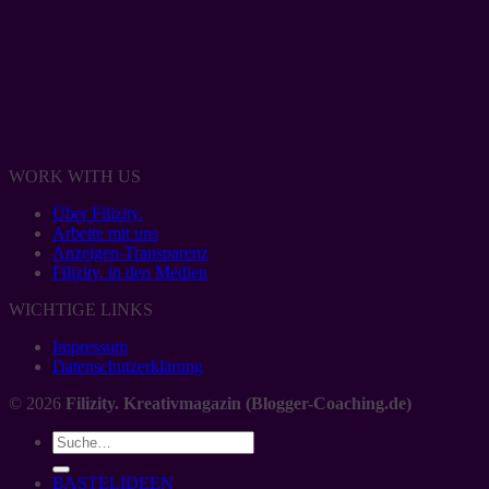
WORK WITH US
Über Filizity.
Arbeite mit uns
Anzeigen-Transparenz
Filizity. in den Medien
WICHTIGE LINKS
Impressum
Datenschutzerklärung
© 2026
Filizity. Kreativmagazin (Blogger-Coaching.de)
BASTELIDEEN