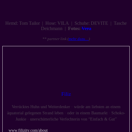
Hemd: Tom Tailor | Hose: VILA | Schuhe: DEVITE | Tasche
Deichmann |
Fotos:
Vera
** partner link (
mehr dazu…
)
Filiz
Verrücktes Huhn und Weiterdenker · würde am liebsten an einem
äquatorial gelegenen Strand leben · oder in einem Baumarkt · Schoko-
Junkie · unerschütterliche Verfechterin von “Einfach & Gut”
www.filizity.com/about