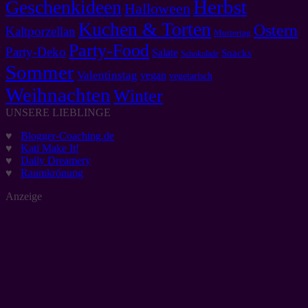
Herbst
Geschenkideen
Halloween
Kuchen & Torten
Ostern
Kaltporzellan
Muttertag
Party-Food
Party-Deko
Salate
Snacks
Schokolade
Sommer
Valentinstag
vegan
vegetarisch
Weihnachten
Winter
UNSERE LIEBLINGE
♥
Blogger-Coaching.de
♥
Kati Make It!
♥
Daily Dreamery
♥
Raumkrönung
Anzeige