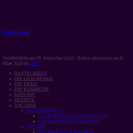
Zum
Inhalt
springen
FASHION
,
Outfits
Karo-Crash: Outfit mit Karohemd
Veröffentlicht am
29. September 2016
· Zuletzt aktualisiert am
9.
März 2020
by
Filiz
BASTELIDEEN
DIY GESCHENKE
DIY DEKO
DIY KOSMETIK
KIDS DIY
REZEPTE
ANLÄSSE
VALENTINSTAG
VALENTINSTAGS-GESCHENKE
VALENTINSTAGS-REZEPTE
OSTERN
DIY IDEEN FÜR OSTERN