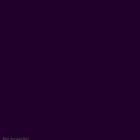
Mandel-Karamell-Osternester mit Vollmilch-
Schokoladeneiern
Ihr braucht: