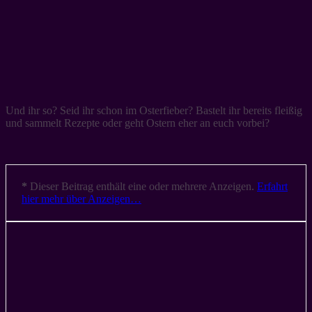
Und ihr so? Seid ihr schon im Osterfieber? Bastelt ihr bereits fleißig
und sammelt Rezepte oder geht Ostern eher an euch vorbei?
*
Dieser Beitrag enthält eine oder mehrere Anzeigen.
Erfahrt
hier mehr über Anzeigen…