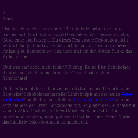
21
März
Ostern steht wieder kurz vor der Tür und die meisten von uns
machen sich (auch schon länger) Gedanken über passende Deko,
Geschenke und Rezepte. Da dieses Fest unsere Dekoration nicht
wirklich tangiert und es bei uns auch keine Geschenke zu diesem
Anlass gibt, kümmern wir uns heute mal um den dritten Punkt: das
Kulinarische
Und was darf dabei nicht fehlen? Richtig: Bunte Eier, Schokolade
(häufig auch als Kombination, klar ^^) und natürlich der
Schokohase!
Und der kommt dieses Jahr ziemlich stylisch daher. Der bekannte
Schweizer Schokoladenhersteller Lindt knüpft mit der neuen
Oster-
Kollektion
* an die Pralinen-Reihen
Rock Chic und DIVA
an und
setzt die Idee der Trend-Schokolade fort. So glänzt der Goldhase mit
seinem Wild-Life-Style, während köstliche Schoko-Eier im
korrespondierenden, braun-goldenen Reptilien- oder Zebra-Muster
das limitierte Oster-Sortiment komplettieren.