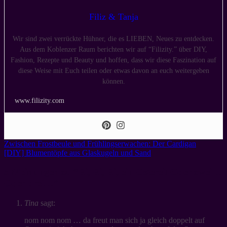
Filiz & Tanja
Wir sind zwei verrückte Hühner, die es LIEBEN, Neues zu entdecken.
Aus dem Koblenzer Raum berichten wir auf “Filizity.” über DIY,
Fashion, Rezepte und Beauty und hoffen, dass wir diese Faszination auf
diese Weise mit Euch teilen oder etwas davon an euch weitergeben
können.
www.filizity.com
Zwischen Frostbeule und Frühlingserwachen: Der Cardigan
[DIY] Blumentöpfe aus Glaskugeln und Sand
5 Meinungen zu “
Ei, Ei, Ei, ein Osterei! Oder zwei…
Oder drei…
”
Tina
sagt:
nom nom nom … da freut man sich ja gleich doppelt auf