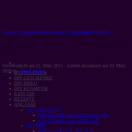
Zum
Inhalt
springen
ANZEIGE
,
BESONDERE ANLÄSSE
,
FOOD
,
OSTER-REZEPTE
,
OSTERN
Ei, Ei, Ei, ein Osterei! Oder zwei…Oder
drei…
Veröffentlicht am
21. März 2015
· Zuletzt aktualisiert am
10. März
2020
by
Filiz & Tanja
BASTELIDEEN
DIY GESCHENKE
DIY DEKO
DIY KOSMETIK
KIDS DIY
REZEPTE
ANLÄSSE
VALENTINSTAG
VALENTINSTAGS-GESCHENKE
VALENTINSTAGS-REZEPTE
OSTERN
DIY IDEEN FÜR OSTERN