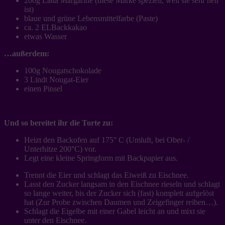
200g Lätta Margarine (diese Marke speziell, weil sie sehr hell
ist)
blaue und grüne Lebensmittelfarbe (Paste)
ca. 2 ELBackkakao
etwas Wasser
…außerdem:
100g Nougatschokolade
3 Lindt Nougat-Eier
einen Pinsel
Und so bereitet ihr die Torte zu:
Heizt den Backofen auf 175° C (Umluft, bei Ober- /
Unterhitze 200°C) vor.
Legt eine kleine Springform mit Backpapier aus.
Trennt die Eier und schlagt das Eiweiß zu Eischnee.
Lasst den Zucker langsam in den Eischnee rieseln und schlagt
so lange weiter, bis der Zucker sich (fast) komplett aufgelöst
hat (Zur Probe zwischen Daumen und Zeigefinger reiben…).
Schlagt die Eigelbe mit einer Gabel leicht an und mixt sie
unter den Eischnee.