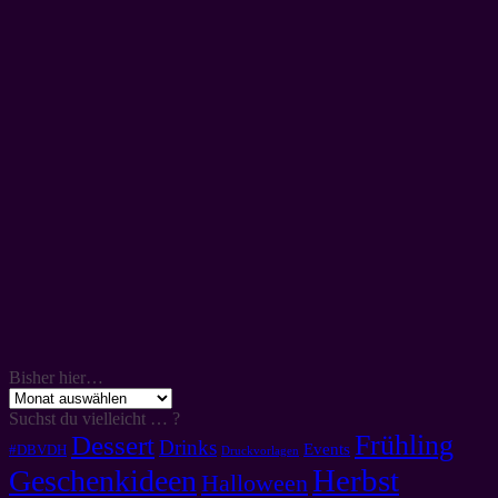
Bisher hier…
Bisher
hier…
Suchst du vielleicht … ?
Frühling
Dessert
Drinks
Events
#DBVDH
Druckvorlagen
Herbst
Geschenkideen
Halloween