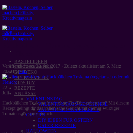
Zum
Inhalt
springen
FOOD
Hackbällchen Toskana (vegetarisch oder
mit Fleisch)
BASTELIDEEN
Veröffentlicht am
22. Juli 2017
· Zuletzt aktualisiert am
5. März
DIY GESCHENKE
2020
by
Filiz
DIY DEKO
DIY KOSMETIK
KIDS DIY
22
REZEPTE
Juli
ANLÄSSE
VALENTINSTAG
Hackbällchen Toskana frisch ohne Fix-Tüte zubereiten? Mit diesem
VALENTINSTAGS-GESCHENKE
Rezept gelingt dir das italienische Gericht mit cremig-würziger
VALENTINSTAGS-REZEPTE
Tomatensoße ganz einfach.
OSTERN
DIY IDEEN FÜR OSTERN
OSTER-REZEPTE
HALLOWEEN