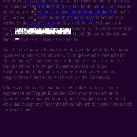
Wer braucht Fix-Tüten, wenn man auch frisch kochen kann? Lust
WEIHNACHTEN
auf Toskana? Dann solltest du diese Hackbällchen in Tomatensoße
WEIHNACHTS-GESCHENKIDEEN
unbedingt probieren! Vor ein paar Jahren lernte ich den Soßen-Fix
DIY IDEEN FÜR WEIHNACHTEN
für Hackbällchen Toskana durch meine Schwester kennen und
WEIHNACHTS-REZEPTE
verliebte mich sofort in den sahnig-fruchtigen Geschmack mit
SILVESTER
würziger Note. Verliebt ist gar kein Ausdruck, ich war besessen! Ich
kann dir gar nicht sagen, wie oft die Hackbällchen in den Monate
danach auf unserer Essensliste landeten
Da ich kein Fan von Tüten-Essen bin (gerade bei Soßen!), musste
irgendwann eine Alternative her. Es folgten etliche Versuche im
“Küchenlabor”. Das Ergebnis? Zeige ich dir heute. Gratinierte
Hackbällchen in fruchtiger Tomatensoße mit würziger
Basilikumnote. Italien auf der Zunge. Frisch zubereitet aus
ausgesuchten Zutaten und viel besser als die Tütensoße.
Mittlerweile bereite ich sie nicht mehr mit Fleisch zu, sondern
vegetarisch mit Veggie-Klößchen (Die muss man doch auch
irgendwie selber machen können, oder? Hat jemand eine Idee?).
Aber das Rezept mit Fleischbällchen habe ich dir weiter unten auch
aufgeschrieben.