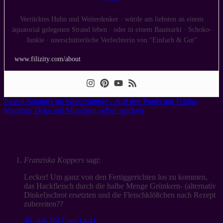
Verrücktes Huhn und Weiterdenker · würde am liebsten an einem
äquatorial gelegenen Strand leben · oder in einem Baumarkt · Schoko-
Junkie · unerschütterliche Verfechterin von “Einfach & Gut”
www.filizity.com/about
Pastell-Sommer im Wohnzimmer – Auf den Punkt mit Tchibo
Maritime Deko mit Muscheln selber machen
15 Meinungen zu “
Hackbällchen Toskana
(vegetarisch oder mit Fleisch)
”
Franziska Koppers
sagt:
Lecker! Um ganz von den Fertiggerichten los zu kommen,
das Hackfleisch durch die halbe Menge Grünkern- (alternativ
Dinkel)schrot ersetzten und die Fleischklößchen nach Rezept
zubereiten??
30. Juli 2017 um 14:41