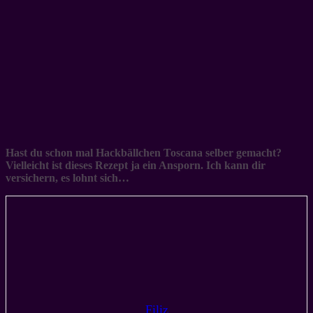
Hast du schon mal Hackbällchen Toscana selber gemacht?
Vielleicht ist dieses Rezept ja ein Ansporn. Ich kann dir
versichern, es lohnt sich…
Filiz