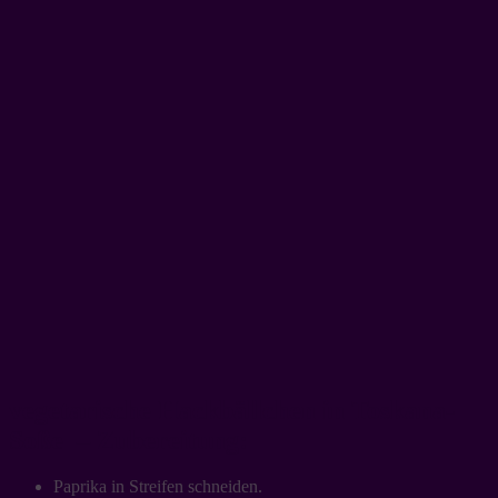
vegetarische Hackbällchen in Toskana-
Soße – Zubereitung:
Paprika in Streifen schneiden.