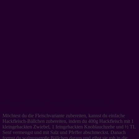
Hackbällchen Toskana mit Fleisch:
Möchtest du die Fleischvariante zubereiten, kannst du einfache
Hackfleisch-Bällchen zubereiten, indem du 400g Hackfleisch mit 1
kleingehackten Zwiebel, 1 feingehackten Knoblauchzehe und ½ TL
Senf vermengst und mit Salz und Pfeffer abschmeckst. Danach
formst du walnussgroße Bällchen daraus und gibst sie roh in die