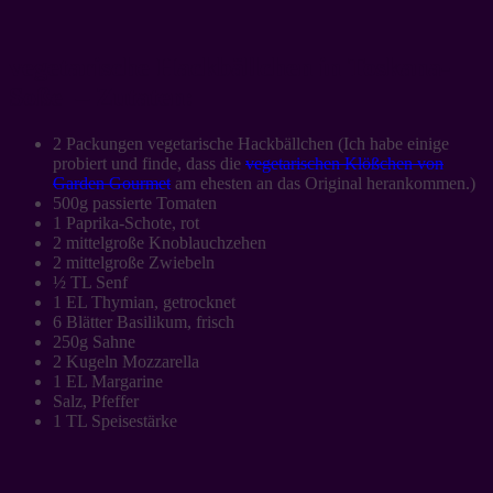
vegetarische Hackbällchen in Toskana-
Soße – Zutaten:
2 Packungen vegetarische Hackbällchen (Ich habe einige
probiert und finde, dass die
vegetarischen Klößchen von
Garden Gourmet
am ehesten an das Original herankommen.)
500g passierte Tomaten
1 Paprika-Schote, rot
2 mittelgroße Knoblauchzehen
2 mittelgroße Zwiebeln
½ TL Senf
1 EL Thymian, getrocknet
6 Blätter Basilikum, frisch
250g Sahne
2 Kugeln Mozzarella
1 EL Margarine
Salz, Pfeffer
1 TL Speisestärke