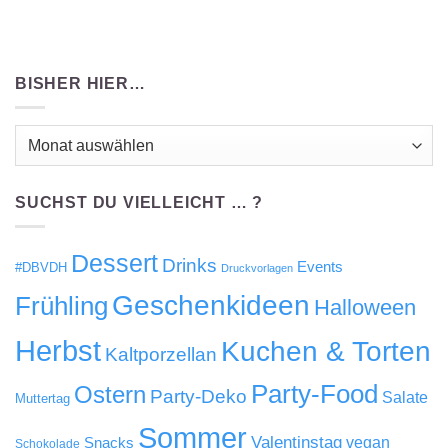
BISHER HIER…
Bisher
hier…
SUCHST DU VIELLEICHT … ?
Dessert
Drinks
Events
#DBVDH
Druckvorlagen
Geschenkideen
Frühling
Halloween
Herbst
Kuchen & Torten
Kaltporzellan
Party-Food
Ostern
Party-Deko
Salate
Muttertag
Sommer
Valentinstag
Snacks
vegan
Schokolade