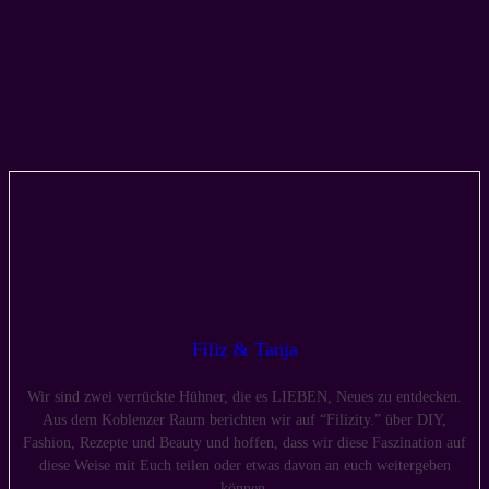
Filiz & Tanja
Wir sind zwei verrückte Hühner, die es LIEBEN, Neues zu entdecken.
Aus dem Koblenzer Raum berichten wir auf “Filizity.” über DIY,
Fashion, Rezepte und Beauty und hoffen, dass wir diese Faszination auf
diese Weise mit Euch teilen oder etwas davon an euch weitergeben
können.