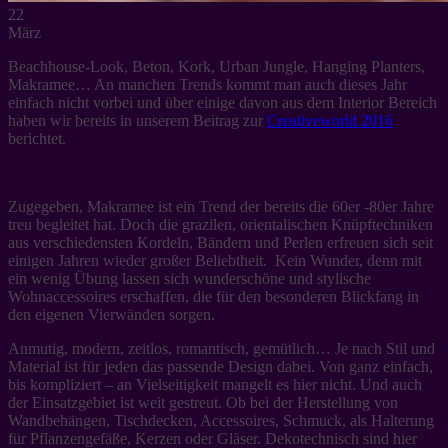
22
März
Beachhouse-Look, Beton, Kork, Urban Jungle, Hanging Planters,
Makramee… An manchen Trends kommt man auch dieses Jahr
einfach nicht vorbei und über einige davon aus dem Interior Bereich
haben wir bereits in unserem Beitrag zur
Creativeworld 2016
berichtet.
Zugegeben, Makramee ist ein Trend der bereits die 60er -80er Jahre
treu begleitet hat. Doch die grazilen, orientalischen Knüpftechniken
aus verschiedensten Kordeln, Bändern und Perlen erfreuen sich seit
einigen Jahren wieder großer Beliebtheit. Kein Wunder, denn mit
ein wenig Übung lassen sich wunderschöne und stylische
Wohnaccessoires erschaffen, die für den besonderen Blickfang in
den eigenen Vierwänden sorgen.
Anmutig, modern, zeitlos, romantisch, gemütlich… Je nach Stil und
Material ist für jeden das passende Design dabei. Von ganz einfach,
bis kompliziert – an Vielseitigkeit mangelt es hier nicht. Und auch
der Einsatzgebiet ist weit gestreut. Ob bei der Herstellung von
Wandbehängen, Tischdecken, Accessoires, Schmuck, als Halterung
für Pflanzengefäße, Kerzen oder Gläser. Dekotechnisch sind hier