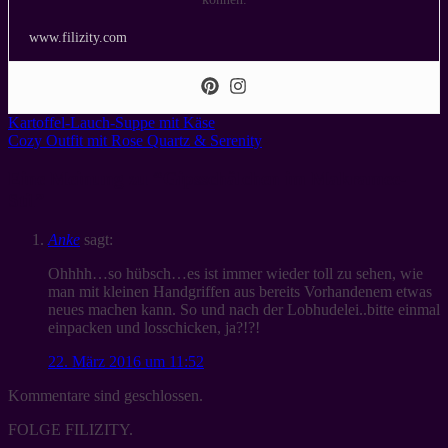
www.filizity.com
Kartoffel-Lauch-Suppe mit Käse
Cozy Outfit mit Rose Quartz & Serenity
Eine Meinung zu “
Gipsschälchen im Makramee-
Stil
”
Anke
sagt:
Ohhhh…so hübsch…es ist immer wieder toll zu sehen, wie
man mit kleinen Handgriffen aus bereits Vorhandenem etwas
neues machen kann. So und nach der Lobhudelei..bitte einmal
einpacken und losschicken, ja?!?!
22. März 2016 um 11:52
Kommentare sind geschlossen.
FOLGE FILIZITY.