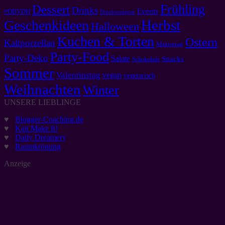
Frühling
Dessert
Drinks
Events
#DBVDH
Druckvorlagen
Herbst
Geschenkideen
Halloween
Kuchen & Torten
Ostern
Kaltporzellan
Muttertag
Party-Food
Party-Deko
Salate
Snacks
Schokolade
Sommer
Valentinstag
vegan
vegetarisch
Weihnachten
Winter
UNSERE LIEBLINGE
♥
Blogger-Coaching.de
♥
Kati Make It!
♥
Daily Dreamery
♥
Raumkrönung
Anzeige