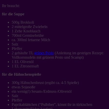
Ihr braucht:
für die Suppe
500g Brokkoli
2 mittelgroße Zwiebeln
1 Zehe Knoblauch
700ml Gemüsebrühe
ca. 300ml fettarme Milch
Salz
Pfeffer
2 gehäufte TL
grünes Pesto
(Anleitung im gestrigen Rezept:
Vollkornnudeln mit grünem Pesto und Scampi)
1 EL Olivenöl
1 EL Zitronensaft
für die Hähnchenspieße
300g Hähnchenbrust (ergibt ca. 4-5 Spieße)
etwas Sojasoße
ein wenig(!) Sesam-/Erdnuss-/Olivenöl
Salz
Pfeffer
Paprikablättchen (“Pulbiber”, könnt ihr in türkischen
Lebensmittelläden kaufen)