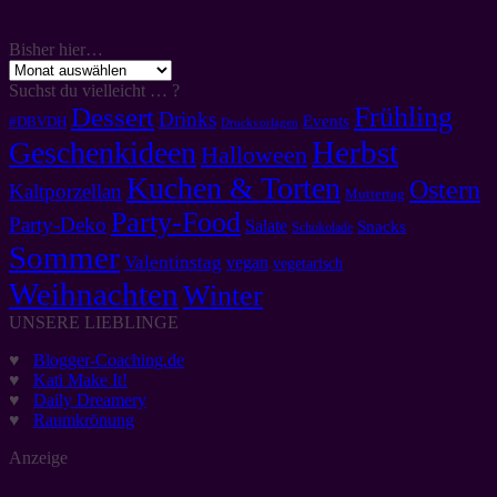
Bisher hier…
Bisher
hier…
Suchst du vielleicht … ?
Frühling
Dessert
Drinks
Events
#DBVDH
Druckvorlagen
Herbst
Geschenkideen
Halloween
Kuchen & Torten
Ostern
Kaltporzellan
Muttertag
Party-Food
Party-Deko
Salate
Snacks
Schokolade
Sommer
Valentinstag
vegan
vegetarisch
Weihnachten
Winter
UNSERE LIEBLINGE
♥
Blogger-Coaching.de
♥
Kati Make It!
♥
Daily Dreamery
♥
Raumkrönung
Anzeige