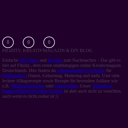
FILIZITY. KREATIVMAGAZIN & DIY BLOG
Einfache
DIY-Ideen
und
Rezepte
zum Nachmachen – Das gibt es
hier auf Filizity., dem ersten unabhängigen online Kreativmagazin
Deutschlands. Hier findest du
selbstgemachte Geschenke
für
Weihnachten
, Ostern, Geburtstag, Muttertag und mehr. Und viele
leckere Alltagsrezepte sowie Rezepte für besondere Anlässe wie
z.B.
Weihnachtsrezepte
oder
Osterrezepte
. Unser
ultimatives
Kaltporzellanrezept ohne Kochen
ist aber auch nicht zu verachten,
auch wenn es nicht essbar ist ;)