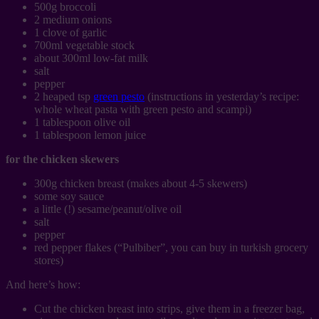
500g broccoli
2 medium onions
1 clove of garlic
700ml vegetable stock
about 300ml low-fat milk
salt
pepper
2 heaped tsp
green pesto
(instructions in yesterday’s recipe:
whole wheat pasta with green pesto and scampi)
1 tablespoon olive oil
1 tablespoon lemon juice
for the chicken skewers
300g chicken breast (makes about 4-5 skewers)
some soy sauce
a little (!) sesame/peanut/olive oil
salt
pepper
red pepper flakes (“Pulbiber”, you can buy in turkish grocery
stores)
And here’s how:
Cut the chicken breast into strips, give them in a freezer bag,