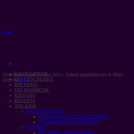
Zum
Inhalt
springen
FOOD
Low-Fat-Brokkolicremesuppe mit
HähnchenspießenLow Fat Broccoli
Cream Soup with Chicken Skewers
BASTELIDEEN
Veröffentlicht am
13. Mai 2013
· Zuletzt aktualisiert am
6. März
DIY GESCHENKE
2020
by
Filiz
DIY DEKO
DIY KOSMETIK
KIDS DIY
REZEPTE
ANLÄSSE
VALENTINSTAG
VALENTINSTAGS-GESCHENKE
VALENTINSTAGS-REZEPTE
OSTERN
DIY IDEEN FÜR OSTERN