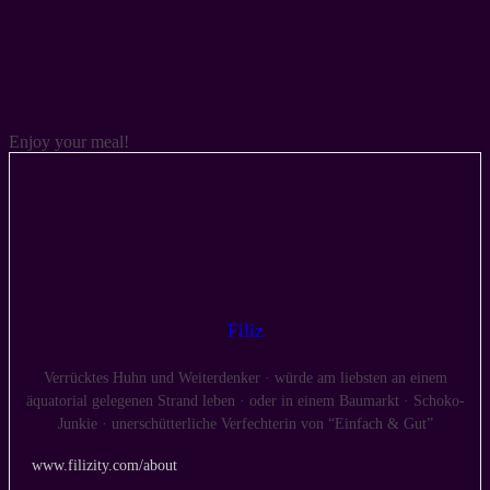
Enjoy your meal!
Filiz
Verrücktes Huhn und Weiterdenker · würde am liebsten an einem
äquatorial gelegenen Strand leben · oder in einem Baumarkt · Schoko-
Junkie · unerschütterliche Verfechterin von “Einfach & Gut”
www.filizity.com/about