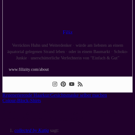
Filiz
Verrücktes Huhn und Weiterdenker · würde am liebsten an einem
äquatorial gelegenen Strand leben · oder in einem Baumarkt · Schoko-
Junkie · unerschütterliche Verfechterin von “Einfach & Gut”
www.filizity.com/about
Regenerierende Haarkur/Gesichtsmaske selber machen
Colour-Block-Shirts
2 Meinungen zu “
Mmmontags-Rezept: Kokos-
Crème-Brûlée mit Blaubeersoße
”
collected by Katja
sagt: