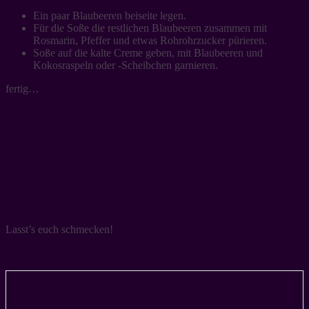
Ein paar Blaubeeren beiseite legen.
Für die Soße die restlichen Blaubeeren zusammen mit
Rosmarin, Pfeffer und etwas Rohrohrzucker pürieren.
Soße auf die kalte Creme geben, mit Blaubeeren und
Kokosraspeln oder -Scheibchen garnieren.
fertig…
Lasst’s euch schmecken!