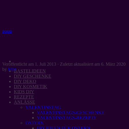
Zum
Inhalt
springen
FOOD
Mmmontags-Rezept: Kokos-Crème-
Brûlée mit Blaubeersoße
Veröffentlicht am
1. Juli 2013
· Zuletzt aktualisiert am
6. März 2020
by
Filiz
BASTELIDEEN
DIY GESCHENKE
DIY DEKO
DIY KOSMETIK
KIDS DIY
REZEPTE
ANLÄSSE
VALENTINSTAG
VALENTINSTAGS-GESCHENKE
VALENTINSTAGS-REZEPTE
OSTERN
DIY IDEEN FÜR OSTERN