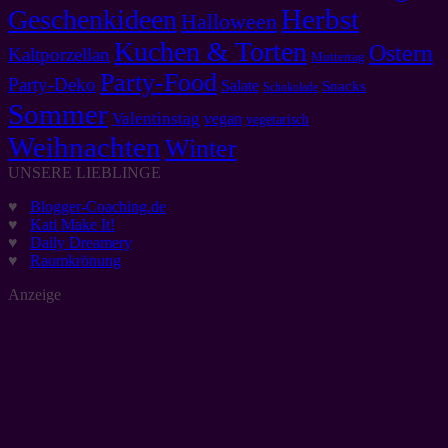
Herbst
Geschenkideen
Halloween
Kuchen & Torten
Ostern
Kaltporzellan
Muttertag
Party-Food
Party-Deko
Salate
Snacks
Schokolade
Sommer
Valentinstag
vegan
vegetarisch
Weihnachten
Winter
UNSERE LIEBLINGE
♥
Blogger-Coaching.de
♥
Kati Make It!
♥
Daily Dreamery
♥
Raumkrönung
Anzeige