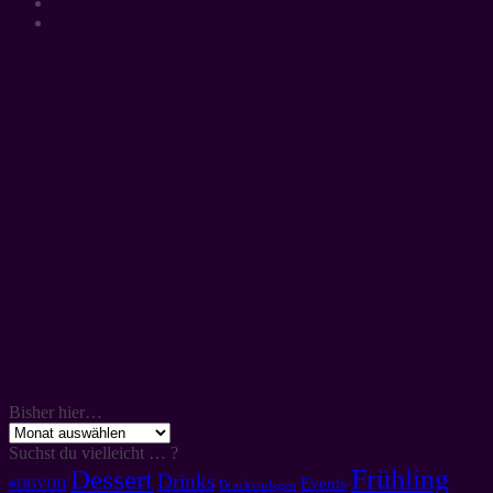
Bisher hier…
Bisher
hier…
Suchst du vielleicht … ?
Frühling
Dessert
Drinks
Events
#DBVDH
Druckvorlagen