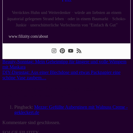
Verrücktes Huhn und Weiterdenker · würde am liebsten an einem
äquatorial gelegenen Strand leben · oder in einem Baumarkt · Schoko-
Junkie · unerschütterliche Verfechterin von “Einfach & Gut”
www.filizity.com/about
Beauty-Sonntag: Mein Geheimtipp für längere und volle Wimpern
mit Maskara
DIY-Dienstag: Aus einer Blechdose und etwas Packpapier eine
schöne Vase zaubern…
Eine Meinung zu “
Mmmontags-Rezept:
Orientalischer Nusskuchen
”
Pingback:
Mezze: Gefüllte Auberginen mit Walnuss Creme -
gekleckert.de
Kommentare sind geschlossen.
FOLGE FILIZITY.