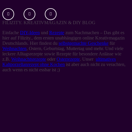
FILIZITY. KREATIVMAGAZIN & DIY BLOG
Einfache
DIY-Ideen
und
Rezepte
zum Nachmachen – Das gibt es
hier auf Filizity., dem ersten unabhängigen online Kreativmagazin
Deutschlands. Hier findest du
selbstgemachte Geschenke
für
Weihnachten
, Ostern, Geburtstag, Muttertag und mehr. Und viele
leckere Alltagsrezepte sowie Rezepte für besondere Anlässe wie
z.B.
Weihnachtsrezepte
oder
Osterrezepte
. Unser
ultimatives
Kaltporzellanrezept ohne Kochen
ist aber auch nicht zu verachten,
auch wenn es nicht essbar ist ;)