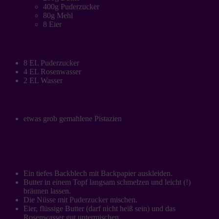
400g Puderzucker
80g Mehl
8 Eier
…für den Guss:
8 EL Puderzucker
4 EL Rosenwasser
2 EL Wasser
…zum Bestreuen:
etwas grob gemahlene Pistazien
UND SO GEHT’S:
Ein tiefes Backblech mit Backpapier auskleiden.
Butter in einem Topf langsam schmelzen und leicht (!)
bräunen lassen.
Die Nüsse mit Puderzucker mischen.
Eier, flüssige Butter (darf nicht heiß sein) und das
Rosenwasser gut untermischen.