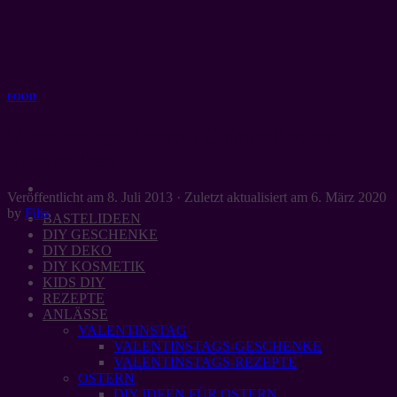
Zum
Inhalt
springen
FOOD
Mmmontags-Rezept: Orientalischer
Nusskuchen
Veröffentlicht am
8. Juli 2013
· Zuletzt aktualisiert am
6. März 2020
by
Filiz
BASTELIDEEN
DIY GESCHENKE
DIY DEKO
DIY KOSMETIK
KIDS DIY
REZEPTE
ANLÄSSE
VALENTINSTAG
VALENTINSTAGS-GESCHENKE
VALENTINSTAGS-REZEPTE
OSTERN
DIY IDEEN FÜR OSTERN