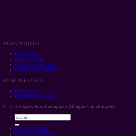
WORK WITH US
Über Filizity.
Arbeite mit uns
Anzeigen-Transparenz
Filizity. in den Medien
WICHTIGE LINKS
Impressum
Datenschutzerklärung
© 2026
Filizity. Kreativmagazin (Blogger-Coaching.de)
BASTELIDEEN
DIY GESCHENKE