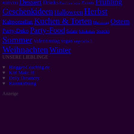
Frühling
Dessert
Drinks
Events
#DBVDH
Druckvorlagen
Herbst
Geschenkideen
Halloween
Kuchen & Torten
Ostern
Kaltporzellan
Muttertag
Party-Food
Party-Deko
Salate
Snacks
Schokolade
Sommer
Valentinstag
vegan
vegetarisch
Weihnachten
Winter
UNSERE LIEBLINGE
♥
Blogger-Coaching.de
♥
Kati Make It!
♥
Daily Dreamery
♥
Raumkrönung
Anzeige