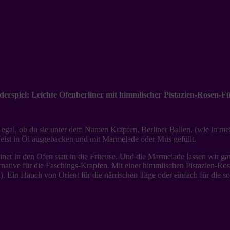
nderspiel: Leichte Ofenberliner mit himmlischer Pistazien-Rosen-
z egal, ob du sie unter dem Namen Krapfen, Berliner Ballen, (wie in m
eist in Öl ausgebacken und mit Marmelade oder Mus gefüllt.
iner in den Ofen statt in die Friteuse. Und die Marmelade lassen wir g
ternative für die Faschings-Krapfen. Mit einer himmlischen Pistazien-R
D). Ein Hauch von Orient für die närrischen Tage oder einfach für die so