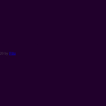
tes Krapfen-Rezept
020
by
Filiz