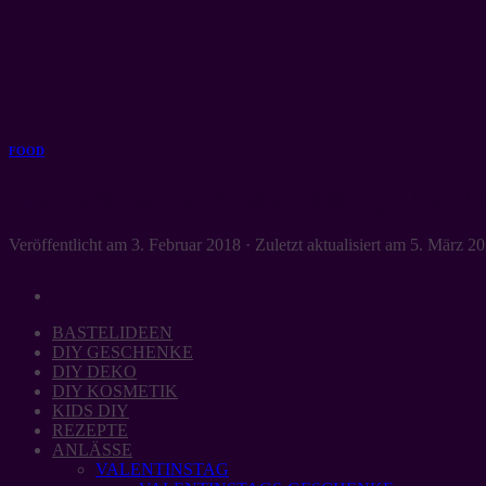
Zum
Inhalt
springen
FOOD
Ofenberliner mit Pistazienfüllung – Leich
Veröffentlicht am
3. Februar 2018
· Zuletzt aktualisiert am
5. März 2
BASTELIDEEN
DIY GESCHENKE
DIY DEKO
DIY KOSMETIK
KIDS DIY
REZEPTE
ANLÄSSE
VALENTINSTAG