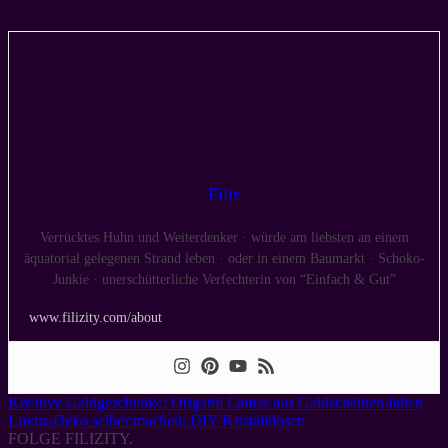
Filiz
Verrücktes Huhn und Weiterdenker · würde am liebsten an einem
äquatorial gelegenen Strand leben · oder in einem Baumarkt · Schoko-
Junkie · unerschütterliche Verfechterin von “Einfach & Gut”
www.filizity.com/about
Kreative Geldgeschenke: Origami Lamas aus Geldscheinen falten
Luxus-Deko selber machen: DIY Kristalldosen
FOLGE FILIZITY.