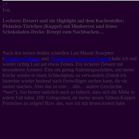
17
Feb.
Leckeres Dessert und ein Highlight auf dem Kuchenteller:
Pistazien-Törtchen (Kuppel) mit Himbeeren und feiner
Schokoladen-Decke. Rezept zum Nachbacken…
Nach den letzten beiden schnellen Last Minute Rezepten
(
Blätterteig-Herzen
und
Marshmallow Pops mit Rosen
) habe ich mal
wieder richtig Lust auf etwas Feines. Ein leckeres Dessert mit
besonderen Aromen. Eins mit genug Anleitungsschritten, um meine
Küche wieder in einen Schlachtplatz zu verwandeln (Damit ich
hinterher wieder heulend nach Freiwilligen suchen kann, die sie
sauber machen. Aber das ist eine… ähh… andere Geschichte.
*hust*). Am besten natürlich auch so hübsch, dass sich die Mühe in
jedem Fall lohnt. DIE Gelegenheit, dir meine neuen Silikon-Kuppel-
Förmchen zu zeigen! Bzw. das, was ich mit denen kreiert habe.
Ein himmlisches Dessert: Pistazien-
Törtchen mit Himbeeren