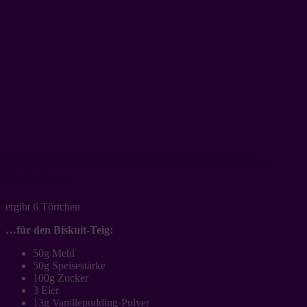
Pistazien-Törtchen mit Himbeeren –
Zutaten:
ergibt 6 Törtchen
…für den Biskuit-Teig:
50g Mehl
50g Speisestärke
100g Zucker
3 Eier
13g Vanillepudding-Pulver