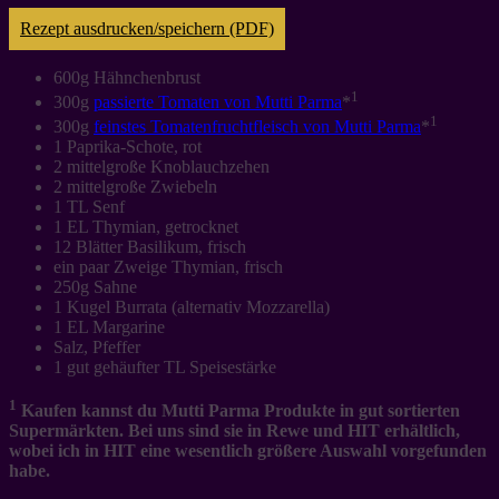
Rezept ausdrucken/speichern (PDF)
600g Hähnchenbrust
1
300g
passierte Tomaten von Mutti Parma
*
1
300g
feinstes Tomatenfruchtfleisch von Mutti Parma
*
1 Paprika-Schote, rot
2 mittelgroße Knoblauchzehen
2 mittelgroße Zwiebeln
1 TL Senf
1 EL Thymian, getrocknet
12 Blätter Basilikum, frisch
ein paar Zweige Thymian, frisch
250g Sahne
1 Kugel Burrata (alternativ Mozzarella)
1 EL Margarine
Salz, Pfeffer
1 gut gehäufter TL Speisestärke
1
Kaufen kannst du Mutti Parma Produkte in gut sortierten
Supermärkten. Bei uns sind sie in Rewe und HIT erhältlich,
wobei ich in HIT eine wesentlich größere Auswahl vorgefunden
habe.