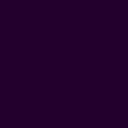
Rezept “Hähnchen Toskana” – Zutaten: