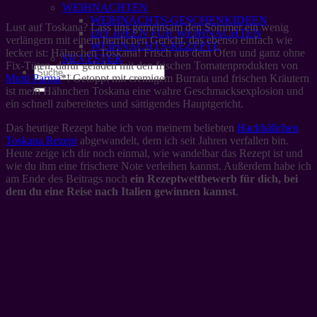
WEIHNACHTEN
WEIHNACHTS-GESCHENKIDEEN
Lust auf Toskana? Lass uns gemeinsam den Sommer ein wenig
DIY IDEEN FÜR WEIHNACHTEN
verlängern mit einem herrlichen Gericht, das ebenso einfach wie
WEIHNACHTS-REZEPTE
lecker ist: Hähnchen Toskana! Frisch aus dem Ofen und ganz ohne
SILVESTER
Fix-Tüten, dafür geladen mit den frischen Tomatenprodukten von
Mutti Parma
*! Getoppt mit cremigem Burrata und frischen Kräutern
ist mein Hähnchen Toskana eine wahre Geschmacksexplosion und
ein schnell zubereitetes und sättigendes Hauptgericht.
Das heutige Rezept habe ich von meinem beliebten
Hackbällchen
Toskana Rezept
abgewandelt, dem ich seit Jahren verfallen bin.
Heute zeige ich dir noch einmal, wie wandelbar das Rezept ist und
wie du ihm eine frischere Note verleihen kannst. Außerdem habe ich
am Ende des Beitrags noch
ein Rezeptwettbewerb für dich, bei
dem du eine Reise nach Italien gewinnen kannst
.