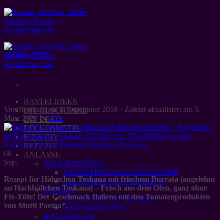
Zum
Inhalt
springen
ANZEIGE
,
FOOD
Hähnchen Toskana mit frischem Burrata
+ Rezeptwettbewerb
BASTELIDEEN
Veröffentlicht am
8. September 2018
· Zuletzt aktualisiert am
5.
DIY GESCHENKE
März 2020
by
Filiz
DIY DEKO
DIY KOSMETIK
KIDS DIY
REZEPTE
08
ANLÄSSE
Sep.
VALENTINSTAG
VALENTINSTAGS-GESCHENKE
Rezept für Hähnchen Toskana mit frischem Burrata (angelehnt
VALENTINSTAGS-REZEPTE
an Hackbällchen Toskana) – Frisch aus dem Ofen, ganz ohne
OSTERN
Fix-Tüte! Der Geschmack Italiens mit den Tomatenprodukten
DIY IDEEN FÜR OSTERN
von Mutti Parma*.
OSTER-REZEPTE
HALLOWEEN