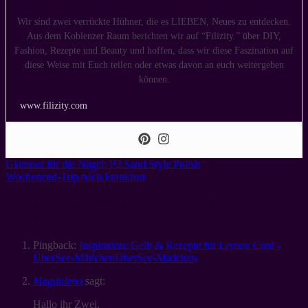
Wir sind zwei verrückte Hühner, die es LIEBEN, Neues zu entdecken.
Aus dem Koblenzer Raum berichten wir auf “Filizity.” über DIY,
Fashion, Rezepte und Beauty und hoffen, dass wir diese Faszination auf
diese Weise mit Euch teilen oder etwas davon an euch weitergeben
können.
www.filizity.com
Glamour für die Nägel: P2 Sand Style Polish
Wochenend-Trip nach Frankfurt
5 Meinungen zu “
Lemon Curd Cheesecake –
Käsekuchen mit Zitronencreme
”
Pingback:
Inspiration: Gelb & Rezepte für Lemon Curd -
ÜberSee-MädchenÜberSee-Mädchen
Magdalena
sagt:
Hallo ihr Zwei,