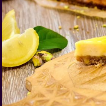
WEIHNACHTEN
WEIHNACHTS-GESCHENKIDEEN
DIY IDEEN FÜR WEIHNACHTEN
WEIHNACHTS-REZEPTE
SILVESTER