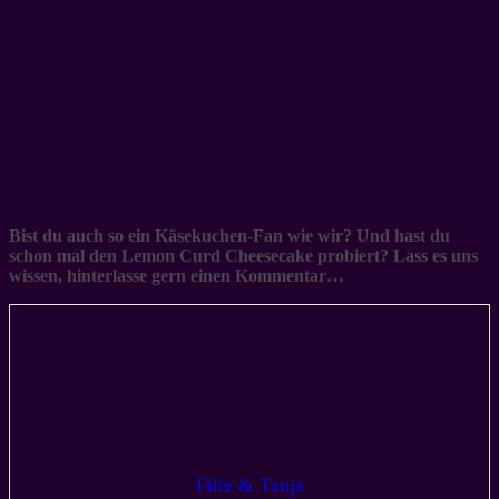
Bist du auch so ein Käsekuchen-Fan wie wir? Und hast du
schon mal den Lemon Curd Cheesecake probiert? Lass es uns
wissen, hinterlasse gern einen Kommentar…
Filiz & Tanja