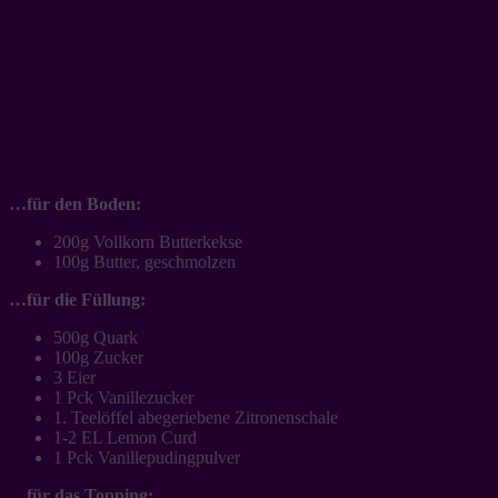
Rezept Lemon Curd Cheesecake –
Zutaten:
…für den Boden:
200g Vollkorn Butterkekse
100g Butter, geschmolzen
…für die Füllung:
500g Quark
100g Zucker
3 Eier
1 Pck Vanillezucker
1. Teelöffel abegeriebene Zitronenschale
1-2 EL Lemon Curd
1 Pck Vanillepudingpulver
…für das Topping: