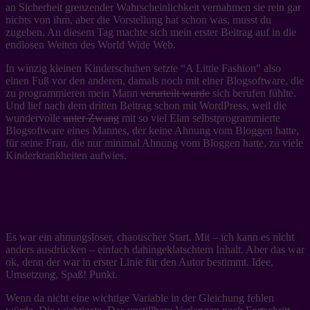
an Sicherheit grenzender Wahrscheinlichkeit vernahmen sie rein gar
nichts von ihm, aber die Vorstellung hat schon was, musst du
zugeben. An diesem Tag machte sich mein erster Beitrag auf in die
endlosen Weiten des World Wide Web.
In winzig kleinen Kinderschuhen setzte “A Little Fashion” also
einen Fuß vor den anderen, damals noch mit einer Blogsoftware, die
zu programmieren mein Mann
verurteilt wurde
sich berufen fühlte.
Und lief nach dem dritten Beitrag schon mit WordPress, weil die
wundervolle
unter Zwang
mit so viel Elan selbstprogrammierte
Blogsoftware eines Mannes, der keine Ahnung vom Bloggen hatte,
für seine Frau, die nur minimal Ahnung vom Bloggen hatte, zu viele
Kinderkrankheiten aufwies.
Stillstand ist der Tod.
Es war ein ahnungsloser, chaotischer Start. Mit – ich kann es nicht
anders ausdrücken – einfach dahingeklatschtem Inhalt. Aber das war
ok, denn der war in erster Linie für den Autor bestimmt. Idee,
Umsetzung, Spaß! Punkt.
Wenn da nicht eine wichtige Variable in der Gleichung fehlen