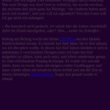
würde. Die wichtigste. Das unstillbare Verlangen nach Fortschritt.
Das erste Design war doof (war es wirklich), das zweite sowieso,
die nächsten drei nicht ganz das Richtige, “die Anderen haben auch
noch viel coolere”, und was will ich eigentlich? Von den Fotos will
ich gar nicht erst anfangen!
– Du hast doch nicht gedacht, ich würde hier die letzten viereinhalb
Jahre im Detail durchgehen, oder? Also… weiter im Zeitraffer…
Beitrag um Beitrag wuchs der kleine
DIY-Blog
aus den kleinen
Kinderschuhen heraus. Es dauerte fast fünf Jahre, bis er dort ankam,
wo ich ihn sehen wollte. In diesen fast fünf Jahren kleidete er sich in
mindestens 5 verschiedene Designs (oder ich habe bei fünf
aufgehört zu zählen, kann auch sein), und erfuhr mindestens genau
so viele verschiedene Posting-Konzepte. Er wurde erst von mir
allein, dann zu zweit, dann mit einigen coolen Gastbloggern und
dann wieder allein mit kreativen Ideen befüllt und mit der Zeit zu
einem vielseitigen
Lifestyle-Blog
. Sogar neu getauft wurde er
einmal.