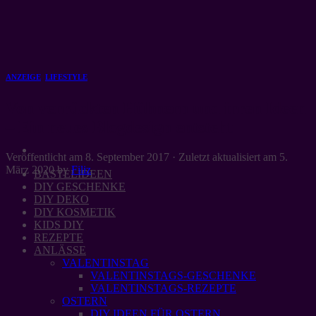
Zum
Inhalt
springen
ANZEIGE
,
LIFESTYLE
Von verrückten Hühnern und irren Ideen
– Ein neues Blogdesign entsteht
Veröffentlicht am
8. September 2017
· Zuletzt aktualisiert am
5.
März 2020
by
Filiz
BASTELIDEEN
DIY GESCHENKE
DIY DEKO
DIY KOSMETIK
KIDS DIY
REZEPTE
ANLÄSSE
VALENTINSTAG
VALENTINSTAGS-GESCHENKE
VALENTINSTAGS-REZEPTE
OSTERN
DIY IDEEN FÜR OSTERN