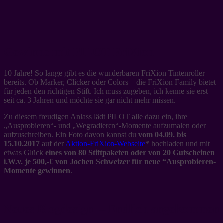
Gewinne mit PILOT FriXion
10 Jahre! So lange gibt es die wunderbaren FriXion Tintenroller
bereits. Ob Marker, Clicker oder Colors – die FriXion Family bietet
für jeden den richtigen Stift. Ich muss zugeben, ich kenne sie erst
seit ca. 3 Jahren und möchte sie gar nicht mehr missen.
Zu diesem freudigen Anlass lädt PILOT alle dazu ein, ihre
„Ausprobieren“- und „Wegradieren“-Momente aufzumalen oder
aufzuschreiben. Ein Foto davon kannst du
vom 04.09. bis
15.10.2017
auf der
Aktion-FriXion-Webseite
* hochladen und mit
etwas Glück
eines von 80 Stiftpaketen oder von 20 Gutscheinen
i.W.v. je 500,-€ von Jochen Schweizer für neue “Ausprobieren-
Momente gewinnen
.
Neues Blogdesign – Endlich angekommen