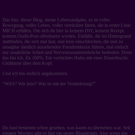
Veränderung ist das Leben
Das hier, dieser Blog, meine Lebensaufgabe, es ist voller
Bewegung, voller Leben, voller verrückter Ideen, die in erster Linie
MICH erfüllen. Die sich dir hier in keinem DIY, keinem Rezept,
keinem Outfit-Post offenbaren werden. Einfälle, die im Hintergrund
stattfinden, die sich mal laut, mal leise einschleichen, die mal zu
unsagbar dämlich aussehenden Freudentänzen führen, mal einfach
nur zusätzliche Arbeit und Nervenzusammenbrüche bedeuten. Denn
das bin ich. Zu 100%. Ein verrücktes Huhn mit einer Dauerleucht-
Glühbirne über dem Kopf.
Und ich bin endlich angekommen.
“WAS? Wie jetzt? Was ist mit der Veränderung?”
Neues Blogdesign – Ideen, Verzweiflung,
Erleuchtung
Du hast bestimmt schon gesehen, was kaum zu übersehen war. Seit
einigen Wochen gibt es hier ein neues Blogdesign. Also wenn das