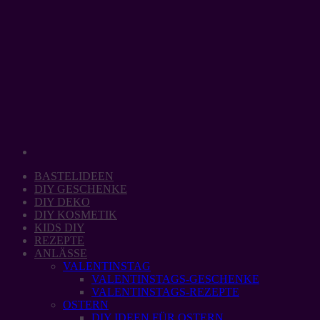
Zum
Inhalt
springen
BASTELIDEEN
DIY GESCHENKE
DIY DEKO
DIY KOSMETIK
KIDS DIY
REZEPTE
ANLÄSSE
VALENTINSTAG
VALENTINSTAGS-GESCHENKE
VALENTINSTAGS-REZEPTE
OSTERN
DIY IDEEN FÜR OSTERN