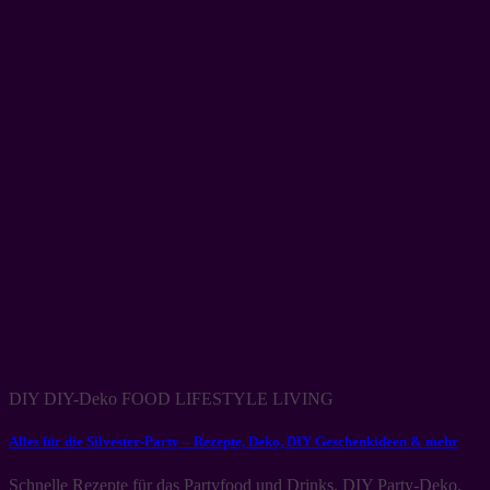
DIY DIY-Deko FOOD LIFESTYLE LIVING
Alles für die Silvester-Party – Rezepte, Deko, DIY Geschenkideen & mehr
Schnelle Rezepte für das Partyfood und Drinks, DIY Party-Deko,