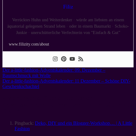
Filiz
Verrücktes Huhn und Weiterdenker · würde am liebsten an einem
äquatorial gelegenen Strand leben · oder in einem Baumarkt · Schoko-
Junkie · unerschütterliche Verfechterin von “Einfach & Gut”
www.filizity.com/about
Der a-little-fashion-Adventskalender: 09. Dezember –
Baumschmuck mit Wolle
Der a-little-fashion-Adventskalender: 11 Dezember – Schöne DIY-
Geschenkschachtel
2 Meinungen zu “
Der a-little-fashion-
Adventskalender: 10 Dezember – Tannenbäume aus
Draht
”
Pingback:
Deko, DIY und ein Blogger-Workshop… | A Little
Fashion