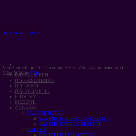
Zum
Inhalt
springen
DIY
,
DIY-Deko
,
LIFESTYLE
Der a-little-fashion-Adventskalender: 10
Dezember – Tannenbäume aus Draht
Veröffentlicht am
10. Dezember 2013
· Zuletzt aktualisiert am
6.
März 2020
by
Filiz
BASTELIDEEN
DIY GESCHENKE
DIY DEKO
DIY KOSMETIK
KIDS DIY
REZEPTE
ANLÄSSE
VALENTINSTAG
VALENTINSTAGS-GESCHENKE
VALENTINSTAGS-REZEPTE
OSTERN
DIY IDEEN FÜR OSTERN