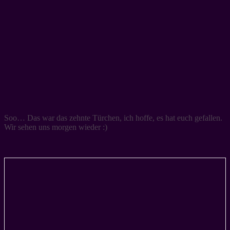
Soo… Das war das zehnte Türchen, ich hoffe, es hat euch gefallen.
Wir sehen uns morgen wieder :)