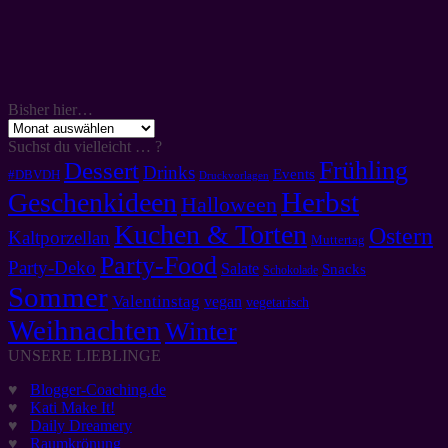
Bisher hier…
Bisher
hier…
Suchst du vielleicht … ?
Frühling
Dessert
Drinks
Events
#DBVDH
Druckvorlagen
Herbst
Geschenkideen
Halloween
Kuchen & Torten
Ostern
Kaltporzellan
Muttertag
Party-Food
Party-Deko
Salate
Snacks
Schokolade
Sommer
Valentinstag
vegan
vegetarisch
Weihnachten
Winter
UNSERE LIEBLINGE
♥
Blogger-Coaching.de
♥
Kati Make It!
♥
Daily Dreamery
♥
Raumkrönung