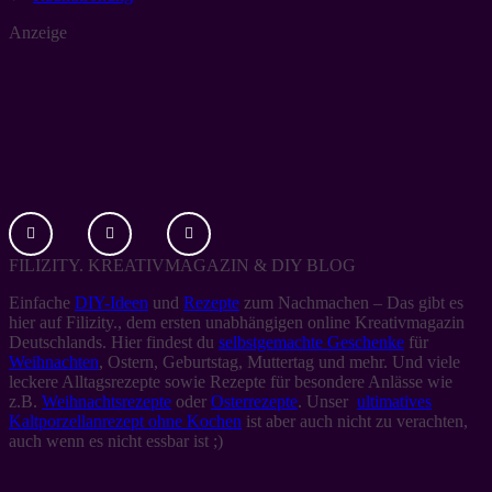
Anzeige
FILIZITY. KREATIVMAGAZIN & DIY BLOG
Einfache
DIY-Ideen
und
Rezepte
zum Nachmachen – Das gibt es
hier auf Filizity., dem ersten unabhängigen online Kreativmagazin
Deutschlands. Hier findest du
selbstgemachte Geschenke
für
Weihnachten
, Ostern, Geburtstag, Muttertag und mehr. Und viele
leckere Alltagsrezepte sowie Rezepte für besondere Anlässe wie
z.B.
Weihnachtsrezepte
oder
Osterrezepte
. Unser
ultimatives
Kaltporzellanrezept ohne Kochen
ist aber auch nicht zu verachten,
auch wenn es nicht essbar ist ;)