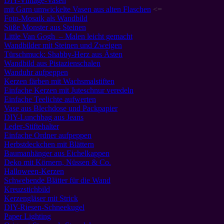
DIY-Vintage-Vasen
mit Garn umwickelte Vasen aus alten Flaschen
<=
Foto-Mosaik als Wandbild
Süße Monster aus Steinen
Little Van Gogh – Malen leicht gemacht
Wandbilder mit Steinen und Zweigen
Türschmuck: Shabby-Herz aus Ästen
Wandbild aus Pistazienschalen
Wanduhr aufpeppen
Kerzen färben mit Wachsmalstiften
Einfache Kerzen mit Juteschnur veredeln
Einfache Teelichte aufwerten
Vase aus Blechdose und Packpapier
DIY-Lunchbag aus Jeans
Leder-Stiftehalter
Einfache Ordner aufpeppen
Herbstdeckchen mit Blättern
Baumanhänger aus Eichelkappen
Deko mit Körnern, Nüssen & Co.
Halloween-Kerzen
Schwebende Blätter für die Wand
Kreuzstichbild
Kerzengläser mit Strick
DIY-Riesen-Schneekugel
Paper Lighting