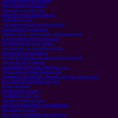
Origami-Sterne als Streudeko
Nudel-Engel (Gastbeitrag)
Baumschmuck mit Wolle
dekorative Draht-Tannenbäume
DIY-Pillow-Cases
Tischdekoration mit Schwimmkerzen
Kettendisplay (Gastbeitrag)
Weihnachtliche Kerzenständer mit Baumkugeln
Geldgeschenke hübsch verpacken
Winterlandschaft in der Schale
Kerzengläser mit Kaminfeuer-Effekt
Pappmaché-Baumanhänger
Geschenk-Säckchen aus aussortierten Pullovern
Tischläufer aus Treibholz
Teelichthalter in Vintage-Maritim-Look
Sukkulenten in Schneckenhäuschen
Wunderbare Wandbilder: Stempeln mit Obst und Gemüse
Easy-Peasy-Kerzenhalter aus Gips
Malen mit Milch
Fotohalter aus Steinen
Teelichthalter aus Ton
Ostertüte in Häschenform
Hängende Blumentöpfe aus Eierschalen
Eierschalen-Kerzen
Easy-Peasy-Wandbilder aus Servietten