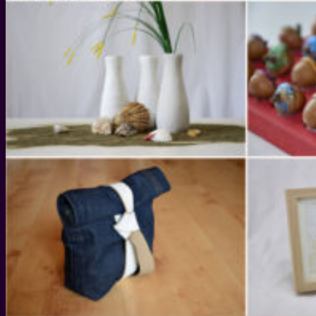
WEIHNACHTEN
WEIHNACHTS-GESCHENKIDEEN
DIY IDEEN FÜR WEIHNACHTEN
WEIHNACHTS-REZEPTE
SILVESTER