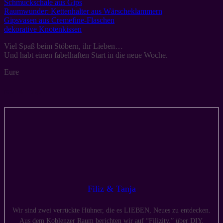
Schmuckschale aus Gips
Raumwunder: Kettenhalter aus Wärscheklammern
Gipsvasen aus Cremefine-Flaschen
dekorative Knotenkissen
Viel Spaß beim Stöbern, ihr Lieben…
Und habt einen fabelhaften Start in die neue Woche.
Eure
Filiz & Tanja
Filiz & Tanja
Wir sind zwei verrückte Hühner, die es LIEBEN, Neues zu entdecken.
Aus dem Koblenzer Raum berichten wir auf “Filizity.” über DIY,