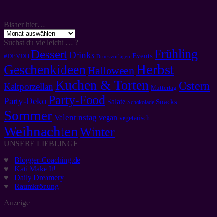
Bisher hier…
Bisher
hier…
Suchst du vielleicht … ?
Frühling
Dessert
Drinks
Events
#DBVDH
Druckvorlagen
Herbst
Geschenkideen
Halloween
Kuchen & Torten
Ostern
Kaltporzellan
Muttertag
Party-Food
Party-Deko
Salate
Snacks
Schokolade
Sommer
Valentinstag
vegan
vegetarisch
Weihnachten
Winter
UNSERE LIEBLINGE
♥
Blogger-Coaching.de
♥
Kati Make It!
♥
Daily Dreamery
♥
Raumkrönung
Anzeige