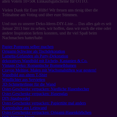
allen Votern 10×50€ Einkaufsgutscheine für OTTO.
Vielen Dank für Eure Hilfe! Wir freuen uns riesig über die
Teilnahme am Voting und über eure Stimmen.
Und nun zu unserer Deko-Ideen-DIY-Liste… Das alles gab es seit
Januar 2013 hier zu sehen, wir hoffen, dass wir euch die eine oder
andere Inspiration liefern konnten, und ihr viel Spaß beim
Nachmachen hattet/habt:
Papier Pompons selber machen
Origami-Schwäne als Tischdekoration
Lametta-Girlanden als Party-Dekoration
dekoratives Wandbild mit Eicheln, Kastanien & Co.
Vintage-Deko: Romantische Bommelblumen
Crayon Melting, Malen mit Wachsmalstiften war gestern!
Wandbild aus altem T-Shirt
Windlichter aus Servietten
3D-Schmetterlinge für die Wand
Oster-Geschenke verpacken: Niedliche Hasenbecher
Oster-Geschenke verpacken: Hasenglas
DIY-Staubwedel
Oster-Geschenke verpacken: Papiertüte mal anders
Kartenhalter aus Leinwand
Oster-Geschenke verpacken: Origami-Hasenkörbchen