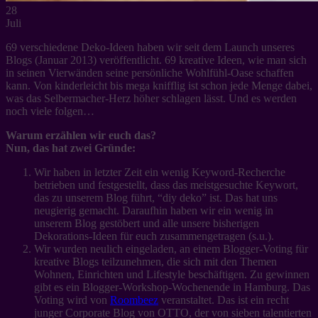
28
Juli
69 verschiedene Deko-Ideen haben wir seit dem Launch unseres
Blogs (Januar 2013) veröffentlicht. 69 kreative Ideen, wie man sich
in seinen Vierwänden seine persönliche Wohlfühl-Oase schaffen
kann. Von kinderleicht bis mega knifflig ist schon jede Menge dabei,
was das Selbermacher-Herz höher schlagen lässt. Und es werden
noch viele folgen…
Warum erzählen wir euch das?
Nun, das hat zwei Gründe:
Wir haben in letzter Zeit ein wenig Keyword-Recherche
betrieben und festgestellt, dass das meistgesuchte Keywort,
das zu unserem Blog führt, “diy deko” ist. Das hat uns
neugierig gemacht. Daraufhin haben wir ein wenig in
unserem Blog gestöbert und alle unsere bisherigen
Dekorations-Ideen für euch zusammengetragen (s.u.).
Wir wurden neulich eingeladen, an einem Blogger-Voting für
kreative Blogs teilzunehmen, die sich mit den Themen
Wohnen, Einrichten und Lifestyle beschäftigen. Zu gewinnen
gibt es ein Blogger-Workshop-Wochenende in Hamburg. Das
Voting wird von
Roombeez
veranstaltet. Das ist ein recht
junger Corporate Blog von OTTO, der von sieben talentierten