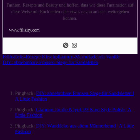
Fashion, Rezepte und Beauty und hoffen, dass wir diese Faszination auf
diese Weise mit Euch teilen oder etwas davon an euch weitergeben
können.
www.filizity.com
Frühstücks-Rezept: Kirschpflaumen-Marmelade mit Vanille
DIY: abnehmbare Fransen-Stege für Sandaletten
4 Meinungen zu “
Deko, DIY und ein Blogger-
Workshop…
”
Pingback:
DIY: abnehmbare Fransen-Stege für Sandaletten |
A Little Fashion
Pingback:
Glamour für die Nägel: P2 Sand Style Polish | A
Little Fashion
Pingback:
DIY: Wanddeko aus altem Männerhemd | A Little
Fashion