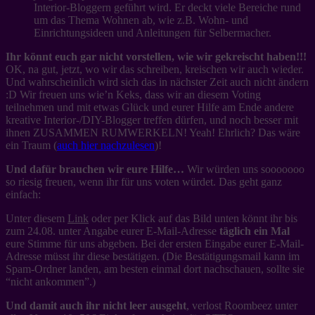
Interior-Bloggern geführt wird. Er deckt viele Bereiche rund
um das Thema Wohnen ab, wie z.B. Wohn- und
Einrichtungsideen und Anleitungen für Selbermacher.
Ihr könnt euch gar nicht vorstellen, wie wir gekreischt haben!!!
OK, na gut, jetzt, wo wir das schreiben, kreischen wir auch wieder.
Und wahrscheinlich wird sich das in nächster Zeit auch nicht ändern
:D Wir freuen uns wie’n Keks, dass wir an diesem Voting
teilnehmen und mit etwas Glück und eurer Hilfe am Ende andere
kreative Interior-/DIY-Blogger treffen dürfen, und noch besser mit
ihnen ZUSAMMEN RUMWERKELN! Yeah! Ehrlich? Das wäre
ein Traum (
auch hier nachzulesen
)!
Und dafür brauchen wir eure Hilfe…
Wir würden uns sooooooo
so riesig freuen, wenn ihr für uns voten würdet. Das geht ganz
einfach:
Unter diesem
Link
oder per Klick auf das Bild unten könnt ihr bis
zum 24.08. unter Angabe eurer E-Mail-Adresse
täglich ein Mal
eure Stimme für uns abgeben. Bei der ersten Eingabe eurer E-Mail-
Adresse müsst ihr diese bestätigen. (Die Bestätigungsmail kann im
Spam-Ordner landen, am besten einmal dort nachschauen, sollte sie
“nicht ankommen”.)
Und damit auch ihr nicht leer ausgeht
, verlost Roombeez unter