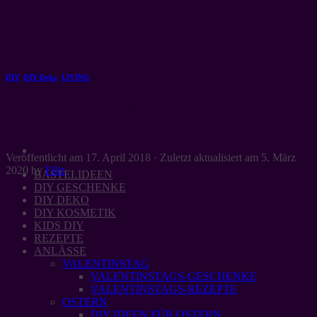
Zum
Inhalt
springen
DIY
,
DIY-Deko
,
LIVING
DIY 3D Bild “Urban Jungle” mit Draht-
Skulptur
Veröffentlicht am
17. April 2018
· Zuletzt aktualisiert am
5. März
2020
by
Filiz
BASTELIDEEN
DIY GESCHENKE
DIY DEKO
DIY KOSMETIK
KIDS DIY
REZEPTE
ANLÄSSE
VALENTINSTAG
VALENTINSTAGS-GESCHENKE
VALENTINSTAGS-REZEPTE
OSTERN
DIY IDEEN FÜR OSTERN