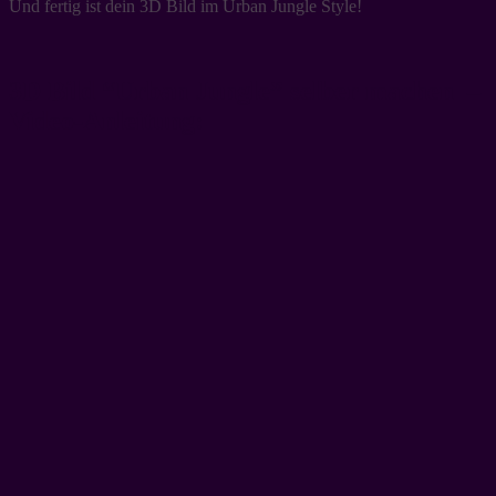
Und fertig ist dein 3D Bild im Urban Jungle Style!
3D Bild “Urban Jungle” selber machen –
Video-Anleitung: