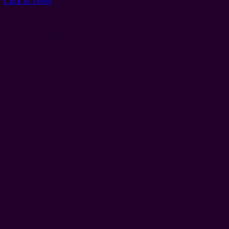
Click to Tweet
3D Bild “Urban Jungle” selber machen –
Anleitung: