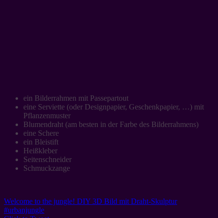
ein Bilderrahmen mit Passepartout
eine Serviette (oder Designpapier, Geschenkpapier, …) mit
Pflanzenmuster
Blumendraht (am besten in der Farbe des Bilderrahmens)
eine Schere
ein Bleistift
Heißkleber
Seitenschneider
Schmuckzange
Welcome to the jungle! DIY 3D Bild mit Draht-Skulptur
#urbanjungle