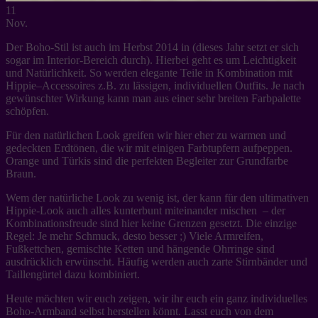
11
Nov.
Der Boho-Stil ist auch im Herbst 2014 in (dieses Jahr setzt er sich
sogar im Interior-Bereich durch). Hierbei geht es um Leichtigkeit
und Natürlichkeit. So werden elegante Teile in Kombination mit
Hippie–Accessoires z.B. zu lässigen, individuellen Outfits. Je nach
gewünschter Wirkung kann man aus einer sehr breiten Farbpalette
schöpfen.
Für den natürlichen Look greifen wir hier eher zu warmen und
gedeckten Erdtönen, die wir mit einigen Farbtupfern aufpeppen.
Orange und Türkis sind die perfekten Begleiter zur Grundfarbe
Braun.
Wem der natürliche Look zu wenig ist, der kann für den ultimativen
Hippie-Look auch alles kunterbunt miteinander mischen – der
Kombinationsfreude sind hier keine Grenzen gesetzt. Die einzige
Regel: Je mehr Schmuck, desto besser ;) Viele Armreifen,
Fußkettchen, gemischte Ketten und hängende Ohrringe sind
ausdrücklich erwünscht. Häufig werden auch zarte Stirnbänder und
Taillengürtel dazu kombiniert.
Heute möchten wir euch zeigen, wir ihr euch ein ganz individuelles
Boho-Armband selbst herstellen könnt. Lasst euch von dem