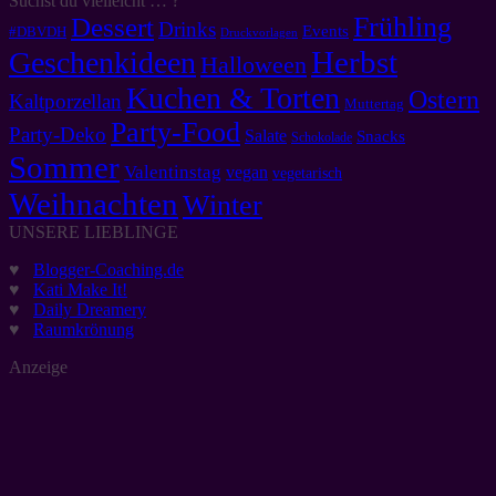
Suchst du vielleicht … ?
Frühling
Dessert
Drinks
Events
#DBVDH
Druckvorlagen
Herbst
Geschenkideen
Halloween
Kuchen & Torten
Ostern
Kaltporzellan
Muttertag
Party-Food
Party-Deko
Salate
Snacks
Schokolade
Sommer
Valentinstag
vegan
vegetarisch
Weihnachten
Winter
UNSERE LIEBLINGE
♥
Blogger-Coaching.de
♥
Kati Make It!
♥
Daily Dreamery
♥
Raumkrönung
Anzeige