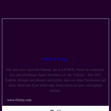
Filiz & Tanja
Wir sind zwei verrückte Hühner, die es LIEBEN, Neues zu entdecken.
Aus dem Koblenzer Raum berichten wir auf “Filizity.” über DIY,
Fashion, Rezepte und Beauty und hoffen, dass wir diese Faszination auf
diese Weise mit Euch teilen oder etwas davon an euch weitergeben
können.
www.filizity.com