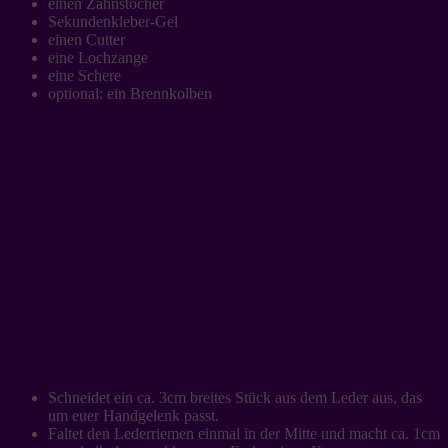
einen Zahnstocher
Sekundenkleber-Gel
einen Cutter
eine Lochzange
eine Schere
optional: ein Brennkolben
Und so stellt ihr euer ganz individuelles Boho-
Armband her:
Schneidet ein ca. 3cm breites Stück aus dem Leder aus, das
um euer Handgelenk passt.
Faltet den Lederriemen einmal in der Mitte und macht ca. 1cm