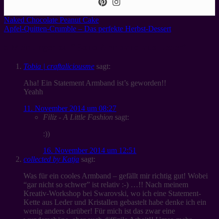
Naked Chocolate Peanut Cake
Apfel-Quitten-Crumble – Das perfekte Herbst-Dessert
5 Meinungen zu “
Boho-Armband aus Leder
”
Tobia | craftaliciousme
sagt:
Aha! Ein Statement Armband ist’s geworden!!
Yeahh
11. November 2014 um 08:27
Filiz - A Little Fashion
sagt:
:))
16. November 2014 um 12:51
collected by Katja
sagt:
Was für ein cooles Armband – gefällt mir richtig gut! Wobei
“gar nicht so schwer” ist relativ :-) …!! Nach meinem
Kreativ-Workshop bei Swarovski, wo ich eine Statement-
Kette aus Leder und Kristallen gebastelt habe denke ich ein
wenig anders darüber! Für mich ist das zwar eine