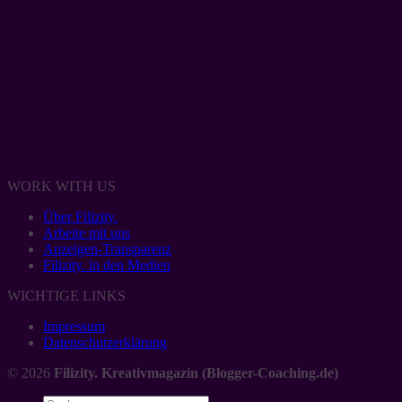
WORK WITH US
Über Filizity.
Arbeite mit uns
Anzeigen-Transparenz
Filizity. in den Medien
WICHTIGE LINKS
Impressum
Datenschutzerklärung
© 2026
Filizity. Kreativmagazin (Blogger-Coaching.de)