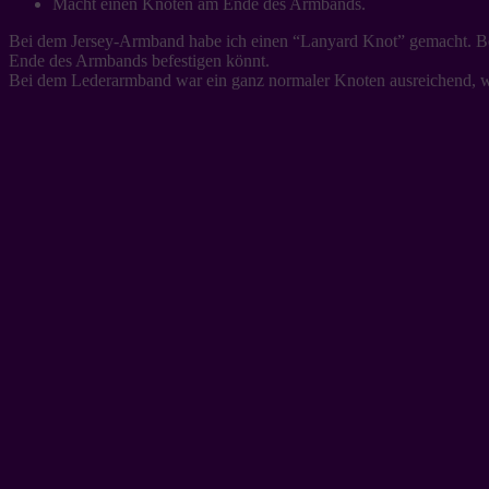
Macht einen Knoten am Ende des Armbands.
Bei dem Jersey-Armband habe ich einen “Lanyard Knot” gemacht. Bei 
Ende des Armbands befestigen könnt.
Bei dem Lederarmband war ein ganz normaler Knoten ausreichend, we