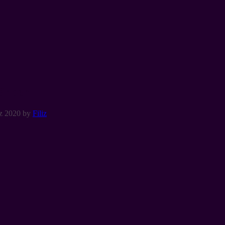
bänder
z 2020
by
Filiz