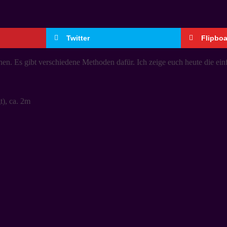
Twitter
Flipbo
en. Es gibt verschiedene Methoden dafür. Ich zeige euch heute die ein
), ca. 2m