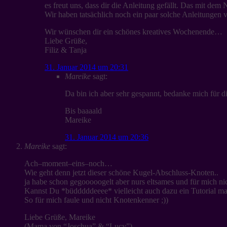
es freut uns, dass dir die Anleitung gefällt. Das mit d
Wir haben tatsächlich noch ein paar solche Anleitungen vo
Wir wünschen dir ein schönes kreatives Wochenende…
Liebe Grüße,
Filiz & Tanja
31. Januar 2014 um 20:31
Mareike
sagt:
Da bin ich aber sehr gespannt, bedanke mich für 
Bis baaaald
Mareike
31. Januar 2014 um 20:36
Mareike
sagt:
Ach–moment–eins–noch…
Wie geht denn jetzt dieser schöne Kugel-Abschluss-Knoten..
ja habe schon gegooooogelt aber nurs eltsames und für mich n
Kannst Du *büdddddeeee* vielleicht auch dazu ein Tutorial m
So für mich faule und nicht Knotenkenner ;))
Liebe Grüße, Mareike
(Mama von “Joschua” & “Lucy”)