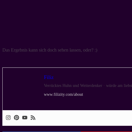
Das Ergebnis kann sich doch sehen lassen, oder? :)
Filiz
Verrücktes Huhn und Weiterdenker · würde am liebst
www.filizity.com/about