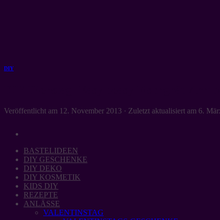
Zum
Inhalt
springen
DIY
DIY-Dienstag: Easy peasy Fischgrät-Arm
Veröffentlicht am
12. November 2013
· Zuletzt aktualisiert am
6. Mär
BASTELIDEEN
DIY GESCHENKE
DIY DEKO
DIY KOSMETIK
KIDS DIY
REZEPTE
ANLÄSSE
VALENTINSTAG