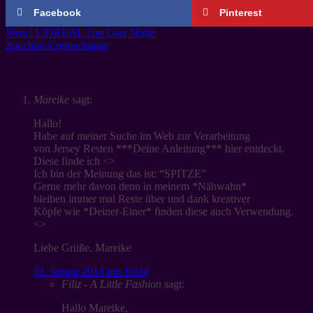
Facebook
Pinterest
Wow! L’OREAL Top Coat Matte
Zucchini-Creme-Suppe
7 Meinungen zu “
DIY-Dienstag: Easy peasy Fischgr
Mareike
sagt:
Hallo!
Habe auf meiner Suche im Web zur Verarbeitung
von Jersey Resten ***Deine Anleitung*** hier entdeckt.
Diese finde ich <>
Ich bin der Meinung das ist: “SPITZE”
Gerne mehr davon denn in meinem *Nähwahn*
bleiben immer mal Reste über und dank kreativer
Köpfe wie *Deiner-Einer* finden diese auch Verwendung.
<>
Liebe Grüße, Mareike
31. Januar 2014 um 19:34
Filiz - A Little Fashion
sagt:
Hallo Mareike,