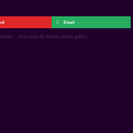
ard
Email
fachste… Also zückt die Schere und los geht’s!