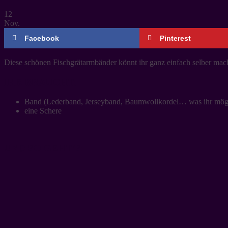
12
Nov.
Facebook
Pinterest
Diese schönen Fischgrätarmbänder könnt ihr ganz einfach selber mach
IHR BRAUCHT:
Band (Lederband, Jerseyband, Baumwollkordel… was ihr mögt
eine Schere
UND SO GEHT’S: