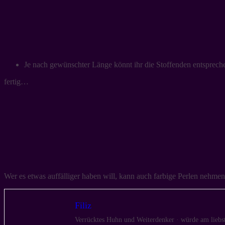
Je nach gewünschter Länge könnt ihr die Stoffenden entsprec
fertig…
Wer es etwas auffälliger haben will, kann auch farbige Perlen nehm
Filiz
Verrücktes Huhn und Weiterdenker · würde am liebst