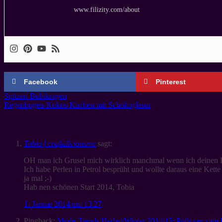
www.filizity.com/about
Facebook
Pinterest
Spitzen-Bubikragen
Regenbogen-Kokos-Kuchen mit Schokoglasur
3 Meinungen zu “
Spitzenkette mit Holzperlen
”
Tobia | craftaliciousme
sagt:
OH man ich Grusel mich wirklich manchmal wenn ich deinen B
Ich habe Perlen in Petrol besprüht und wollte daraus eine Kette
ja mal ;-)
Hab nen schönen Start 2014, Tobia
1. Januar 2014 um 13:27
Pingback:
Mode-Trends Herbst/Winter 2014/15: Pullover zum R