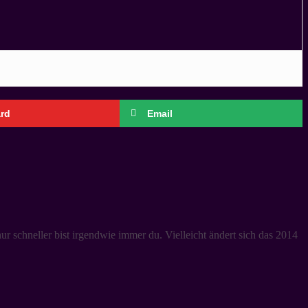
ard
Email
ur schneller bist irgendwie immer du. Vielleicht ändert sich das 2014