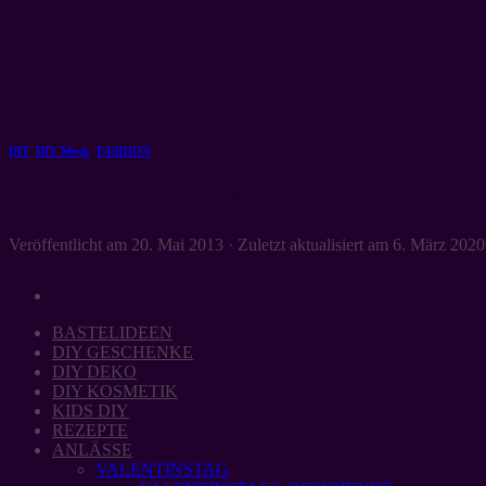
Zum
Inhalt
springen
DIY
,
DIY Mode
,
FASHION
Spitzenkette mit Holzperlen
Veröffentlicht am
20. Mai 2013
· Zuletzt aktualisiert am
6. März 2020
BASTELIDEEN
DIY GESCHENKE
DIY DEKO
DIY KOSMETIK
KIDS DIY
REZEPTE
ANLÄSSE
VALENTINSTAG