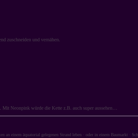
hend zuschneiden und vernähen.
en. Mit Neonpink würde die Kette z.B. auch super aussehen…
en an einem äquatorial gelegenen Strand leben · oder in einem Baumarkt · Sch