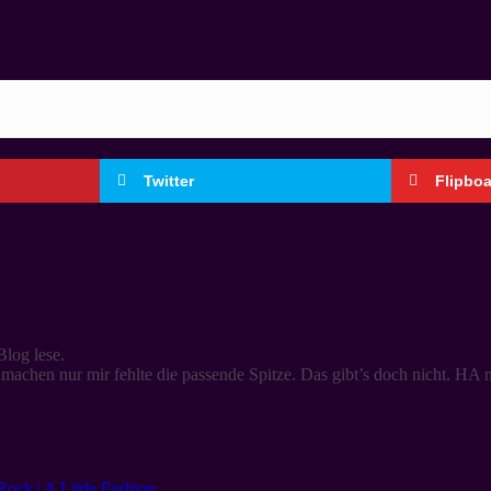
Twitter
Flipbo
log lese.
 machen nur mir fehlte die passende Spitze. Das gibt’s doch nicht. HA n
ock | A Little Fashion