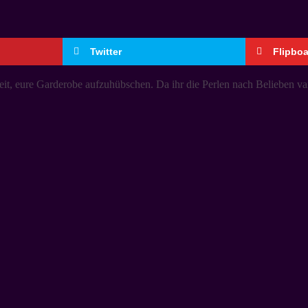
Twitter
Flipbo
it, eure Garderobe aufzuhübschen. Da ihr die Perlen nach Belieben varii