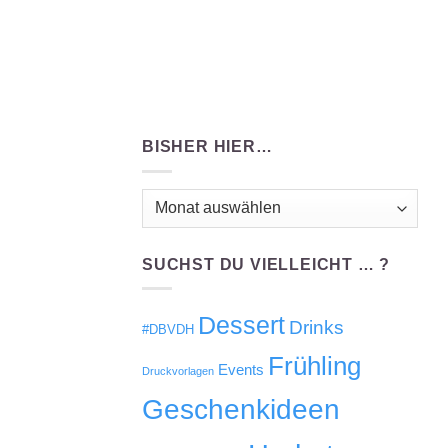
BISHER HIER…
Bisher
hier…
SUCHST DU VIELLEICHT … ?
Dessert
Drinks
#DBVDH
Frühling
Events
Druckvorlagen
Geschenkideen