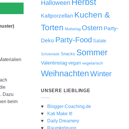
Herbst
Halloween
Kuchen &
Kaltporzellan
Torten
muster)
Ostern
Party-
Muttertag
Party-Food
Deko
Salate
Sommer
Snacks
Schokolade
Materialien
Valentinstag
vegan
vegetarisch
Weihnachten
Winter
fach
die
UNSERE LIEBLINGE
e. Dazu
chen beim
♥
Blogger-Coaching.de
♥
Kati Make It!
♥
Daily Dreamery
♥
Raumkrönung