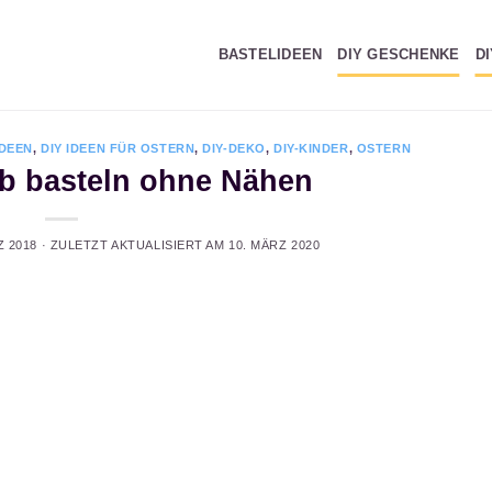
BASTELIDEEN
DIY GESCHENKE
D
IDEEN
,
DIY IDEEN FÜR OSTERN
,
DIY-DEKO
,
DIY-KINDER
,
OSTERN
rb basteln ohne Nähen
Z 2018
· ZULETZT AKTUALISIERT AM
10. MÄRZ 2020