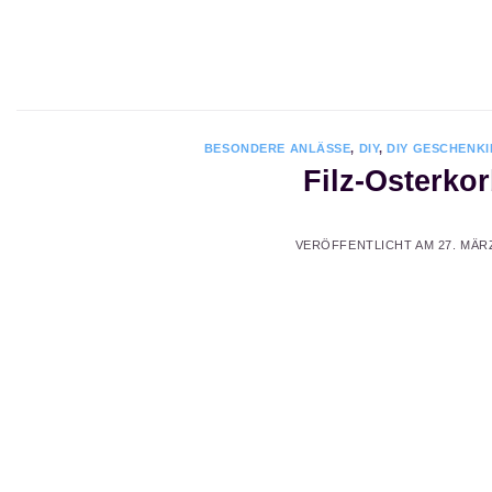
Zum
Inhalt
springen
BESONDERE ANLÄSSE
,
DIY
,
DIY GESCHENK
Filz-Osterko
VERÖFFENTLICHT AM
27. MÄR