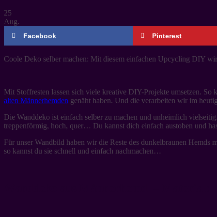
25
Aug.
Facebook
Pinterest
Coole Deko selber machen: Mit diesem einfachen Upcycling DIY wi
Mit Stoffresten lassen sich viele kreative DIY-Projekte umsetzen. So
alten Männerhemden
genäht haben. Und die verarbeiten wir im heuti
Die Wanddeko ist einfach selber zu machen und unheimlich vielseitig
treppenförmig, hoch, quer… Du kannst dich einfach austoben und hast 
Für unser Wandbild haben wir die Reste des dunkelbraunen Hemds mit
so kannst du sie schnell und einfach nachmachen…
Wanddeko aus Männerhemd – Material: