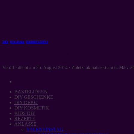
Zum
Inhalt
springen
DIY
,
DIY-Deko
,
HERBST-DIYS
Wanddeko aus altem Männerhemd selber
Veröffentlicht am
25. August 2014
· Zuletzt aktualisiert am
6. März 2
BASTELIDEEN
DIY GESCHENKE
DIY DEKO
DIY KOSMETIK
KIDS DIY
REZEPTE
ANLÄSSE
VALENTINSTAG