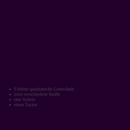
9 kleine quadratische Leinwände
zwei verschiedene Stoffe
eine Schere
einen Tacker
Wanddeko aus Männerhemd – Anleitung: