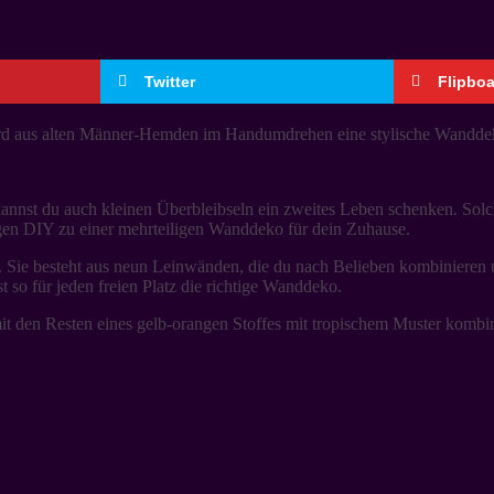
Twitter
Flipbo
rd aus alten Männer-Hemden im Handumdrehen eine stylische Wandde
 kannst du auch kleinen Überbleibseln ein zweites Leben schenken. Sol
gen DIY zu einer mehrteiligen Wanddeko für dein Zuhause.
. Sie besteht aus neun Leinwänden, die du nach Belieben kombinieren 
so für jeden freien Platz die richtige Wanddeko.
 den Resten eines gelb-orangen Stoffes mit tropischem Muster kombin