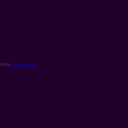
 machen
020
by
Filiz & Tanja