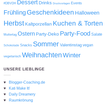
Dessert
Drinks
Events
#DBVDH
Druckvorlagen
Geschenkideen
Frühling
Halloween
Herbst
Kuchen & Torten
Kaltporzellan
Party-Food
Ostern
Party-Deko
Salate
Muttertag
Sommer
Valentinstag
Snacks
vegan
Schokolade
Weihnachten
Winter
vegetarisch
UNSERE LIEBLINGE
♥
Blogger-Coaching.de
♥
Kati Make It!
♥
Daily Dreamery
♥
Raumkrönung