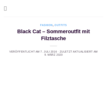
Zum
Inhalt
springen
FASHION
,
OUTFITS
Black Cat – Sommeroutfit mit
Filztasche
VERÖFFENTLICHT AM
7. JULI 2016
· ZULETZT AKTUALISIERT AM
9. MÄRZ 2020