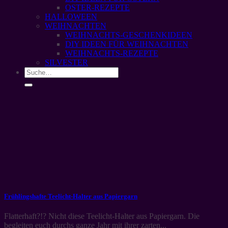
OSTER-REZEPTE
HALLOWEEN
WEIHNACHTEN
WEIHNACHTS-GESCHENKIDEEN
DIY IDEEN FÜR WEIHNACHTEN
WEIHNACHTS-REZEPTE
SILVESTER
Frühlingshafte Teelicht-Halter aus Papiergarn
Flatterhaft?!? Nicht diese Teelicht-Halter aus Papiergarn. Die
begleiten euch durchs ganze Jahr mit ihrer zarten...