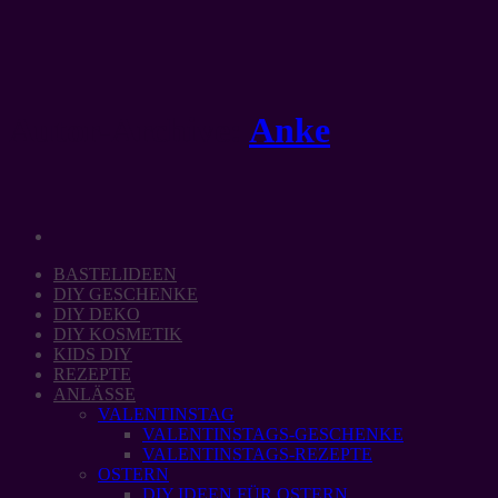
Zum
Inhalt
springen
Autor-Archive:
Anke
BASTELIDEEN
DIY GESCHENKE
DIY DEKO
DIY KOSMETIK
KIDS DIY
REZEPTE
ANLÄSSE
VALENTINSTAG
VALENTINSTAGS-GESCHENKE
VALENTINSTAGS-REZEPTE
OSTERN
DIY IDEEN FÜR OSTERN