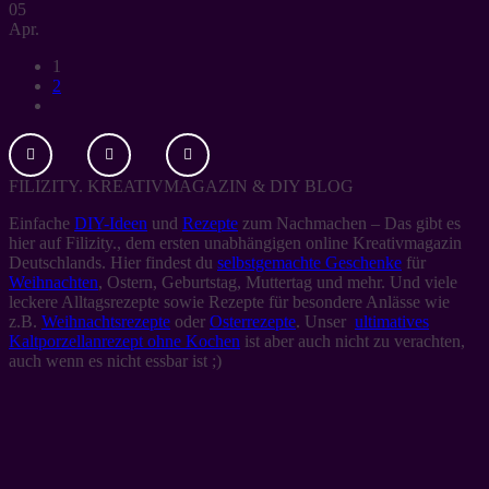
05
Apr.
1
2
FILIZITY. KREATIVMAGAZIN & DIY BLOG
Einfache
DIY-Ideen
und
Rezepte
zum Nachmachen – Das gibt es
hier auf Filizity., dem ersten unabhängigen online Kreativmagazin
Deutschlands. Hier findest du
selbstgemachte Geschenke
für
Weihnachten
, Ostern, Geburtstag, Muttertag und mehr. Und viele
leckere Alltagsrezepte sowie Rezepte für besondere Anlässe wie
z.B.
Weihnachtsrezepte
oder
Osterrezepte
. Unser
ultimatives
Kaltporzellanrezept ohne Kochen
ist aber auch nicht zu verachten,
auch wenn es nicht essbar ist ;)