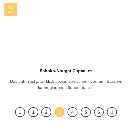
12
Sep.
Schoko-Nougat Cupcakes
Das Jahr rast ja wirklich sowas von schnell vorüber, dass wir
kaum glauben können, dass...
1
2
3
4
5
6