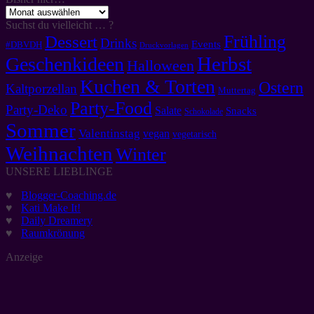
Bisher
hier…
Suchst du vielleicht … ?
Frühling
Dessert
Drinks
Events
#DBVDH
Druckvorlagen
Herbst
Geschenkideen
Halloween
Kuchen & Torten
Ostern
Kaltporzellan
Muttertag
Party-Food
Party-Deko
Salate
Snacks
Schokolade
Sommer
Valentinstag
vegan
vegetarisch
Weihnachten
Winter
UNSERE LIEBLINGE
♥
Blogger-Coaching.de
♥
Kati Make It!
♥
Daily Dreamery
♥
Raumkrönung
Anzeige