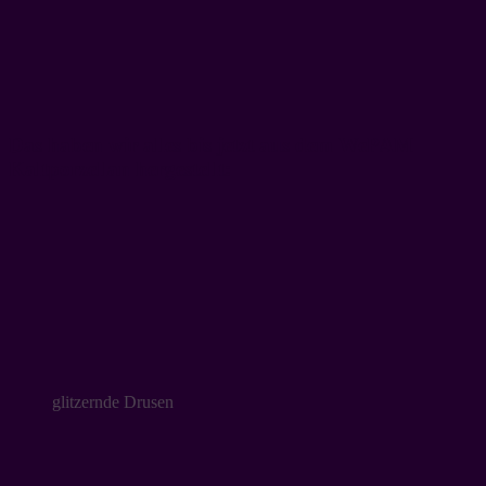
Das haben wir alles bis jetzt aus dem WePAM
Kaltporzellan hergestellt:
glitzernde Drusen