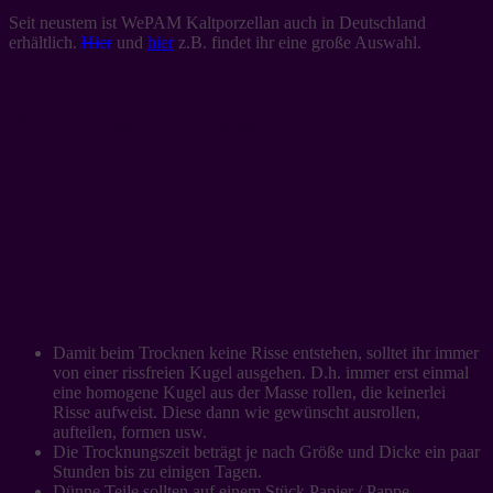
Seit neustem ist WePAM Kaltporzellan auch in Deutschland
erhältlich.
Hier
und
hier
z.B. findet ihr eine große Auswahl.
WICHTIG ist noch zu wissen:
Damit beim Trocknen keine Risse entstehen, solltet ihr immer
von einer rissfreien Kugel ausgehen. D.h. immer erst einmal
eine homogene Kugel aus der Masse rollen, die keinerlei
Risse aufweist. Diese dann wie gewünscht ausrollen,
aufteilen, formen usw.
Die Trocknungszeit beträgt je nach Größe und Dicke ein paar
Stunden bis zu einigen Tagen.
Dünne Teile sollten auf einem Stück Papier / Pappe