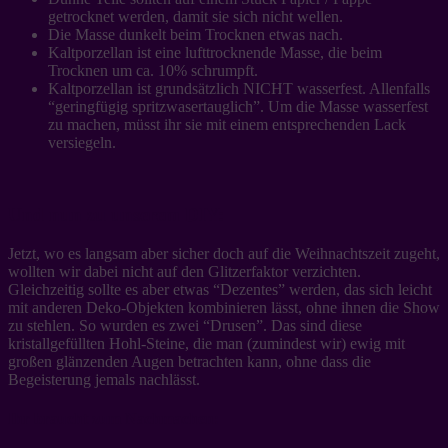
getrocknet werden, damit sie sich nicht wellen.
Die Masse dunkelt beim Trocknen etwas nach.
Kaltporzellan ist eine lufttrocknende Masse, die beim
Trocknen um ca. 10% schrumpft.
Kaltporzellan ist grundsätzlich NICHT wasserfest. Allenfalls
“geringfügig spritzwasertauglich”. Um die Masse wasserfest
zu machen, müsst ihr sie mit einem entsprechenden Lack
versiegeln.
Und nun zu unserem DIY:
Jetzt, wo es langsam aber sicher doch auf die Weihnachtszeit zugeht,
wollten wir dabei nicht auf den Glitzerfaktor verzichten.
Gleichzeitig sollte es aber etwas “Dezentes” werden, das sich leicht
mit anderen Deko-Objekten kombinieren lässt, ohne ihnen die Show
zu stehlen. So wurden es zwei “Drusen”. Das sind diese
kristallgefüllten Hohl-Steine, die man (zumindest wir) ewig mit
großen glänzenden Augen betrachten kann, ohne dass die
Begeisterung jemals nachlässt.
Ihr braucht zum Nachmachen: