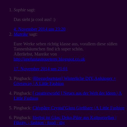
Sophie
sagt:
Das sieht ja cool aus! :)
4. November 2014 um 23:20
Mareike
sagt:
Eure Werke sehen richtig klasse aus, vorallem diese süßen
Tannenbäumchen find ich super schön.
Allerliebst, Mareike von
http://unefantastiqueterre.blogspot.co.uk
17. November 2014 um 21:01
Pingback:
[Bloggeburtstag] Winterliche DIY-Anhänger +
Giveaway | A Little Fashion
Pingback:
[ creativeworld ] Neues aus der Welt der Ideen | A
Little Fashion
Pingback:
Cléopâtre Crystal’Glass Gießharz | A Little Fashion
Pingback:
Herbst im Glas: Deko-Pilze aus Kaltporzellan |
Filizity. - fashion · food · diy