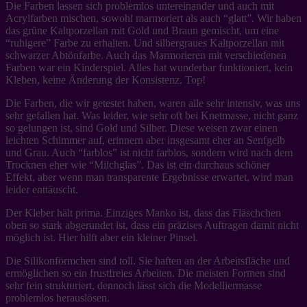
Die Farben lassen sich problemlos untereinander und auch mit
Acrylfarben mischen, sowohl marmoriert als auch “glatt”. Wir haben
das grüne Kaltporzellan mit Gold und Braun gemischt, um eine
“ruhigere” Farbe zu erhalten. Und silbergraues Kaltporzellan mit
schwarzer Abtönfarbe. Auch das Marmorieren mit verschiedenen
Farben war ein Kinderspiel. Alles hat wunderbar funktioniert, kein
Kleben, keine Änderung der Konsistenz. Top!
Die Farben, die wir getestet haben, waren alle sehr intensiv, was uns
sehr gefallen hat. Was leider, wie sehr oft bei Knetmasse, nicht ganz
so gelungen ist, sind Gold und Silber. Diese weisen zwar einen
leichten Schimmer auf, erinnern aber insgesamt eher an Senfgelb
und Grau. Auch “farblos” ist nicht farblos, sondern wird nach dem
Trocknen eher wie “Milchglas”. Das ist ein durchaus schöner
Effekt, aber wenn man transparente Ergebnisse erwartet, wird man
leider enttäuscht.
Der Kleber hält prima. Einziges Manko ist, dass das Fläschchen
oben so stark abgerundet ist, dass ein präzises Auftragen damit nicht
möglich ist. Hier hilft aber ein kleiner Pinsel.
Die Silikonförmchen sind toll. Sie haften an der Arbeitsfläche und
ermöglichen so ein frustfreies Arbeiten. Die meisten Formen sind
sehr fein strukturiert, dennoch lässt sich die Modelliermasse
problemlos herauslösen.