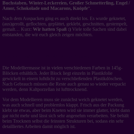
Buchstaben, Winter-Leckereien, Großer Schmetterling, Engel /
Amor, Schokolade und Macarons, Knöpfe
“.
Nach dem Auspacken ging es auch direkt los. Es wurde geknetet,
(aus)gerollt, geflochten, geplättet, geklebt, geschnitten, gestempelt,
gemalt… Kurz:
Wir hatten Spaß :)
Viele tolle Sachen sind dabei
entstanden, die wir euch gleich zeigen möchten.
Aber zuerst zum WePAM Kaltporzellan:
Die Modelliermasse ist in vielen verschiedenen Farben in 145g-
Blöcken erhältlich. Jeder Block liegt einzeln in Plastikfolie
gewickelt in einem luftdicht zu verschließenden Plastikdöschen.
Nach Gebrauch müssen die Reste auch genau so wieder verpackt
werden, denn Kaltporzellan ist lufttrocknend.
Vor dem Modellieren muss sie zunächst weich geknetet werden,
was auch schnell und problemlos klappt. Frisch aus der Packung
klebt sie etwas, aber beim Kneten wird sie immer glatter, klebt dann
gar nicht mehr und lässt sich sehr angenehm verarbeiten. Sie behält
beim Trocknen selbst die feinsten Strukturen bei, sodass ein sehr
detailliertes Arbeiten damit möglich ist.