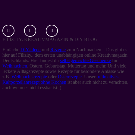
FILIZITY. KREATIVMAGAZIN & DIY BLOG
Einfache
DIY-Ideen
und
Rezepte
zum Nachmachen – Das gibt es
hier auf Filizity., dem ersten unabhängigen online Kreativmagazin
Deutschlands. Hier findest du
selbstgemachte Geschenke
für
Weihnachten
, Ostern, Geburtstag, Muttertag und mehr. Und viele
leckere Alltagsrezepte sowie Rezepte für besondere Anlässe wie
z.B.
Weihnachtsrezepte
oder
Osterrezepte
. Unser
ultimatives
Kaltporzellanrezept ohne Kochen
ist aber auch nicht zu verachten,
auch wenn es nicht essbar ist ;)