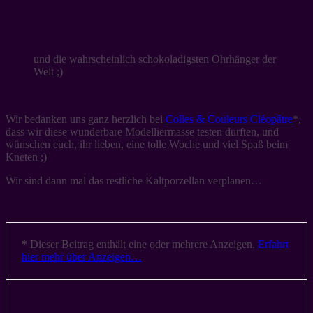
und die wahrscheinlich schokoladigsten Ohrhänger der
Welt ;)
Wir bedanken uns ganz herzlich bei
Colles & Couleurs Cléopâtre
*,
dass wir diese wunderbare Modelliermasse testen durften, und
wünschen euch, ihr lieben, eine tolle Woche und viel Spaß beim
Kneten ;)
Wir sind dann mal das restliche Kaltporzellan verplanen…
*
Dieser Beitrag enthält eine oder mehrere Anzeigen.
Erfahrt
hier mehr über Anzeigen…