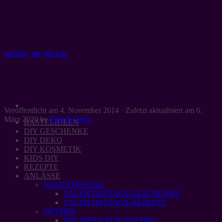
Zum
Inhalt
springen
ANZEIGE
,
DIY
,
DIY-Deko
Cléopâtre WePAM Kaltporzellan und ein
kleines DIY
Veröffentlicht am
4. November 2014
· Zuletzt aktualisiert am
6.
März 2020
by
Filiz & Tanja
BASTELIDEEN
DIY GESCHENKE
DIY DEKO
DIY KOSMETIK
KIDS DIY
REZEPTE
ANLÄSSE
VALENTINSTAG
VALENTINSTAGS-GESCHENKE
VALENTINSTAGS-REZEPTE
OSTERN
DIY IDEEN FÜR OSTERN