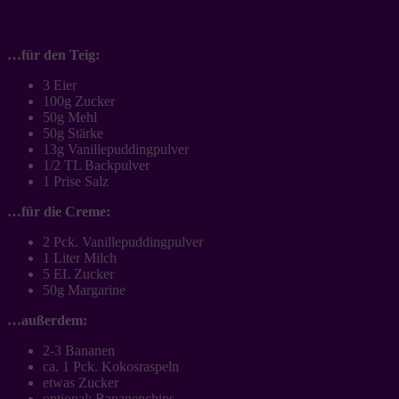
Puddingcreme – Zutaten:
…für den Teig:
3 Eier
100g Zucker
50g Mehl
50g Stärke
13g Vanillepuddingpulver
1/2 TL Backpulver
1 Prise Salz
…für die Creme:
2 Pck. Vanillepuddingpulver
1 Liter Milch
5 EL Zucker
50g Margarine
…außerdem:
2-3 Bananen
ca. 1 Pck. Kokosraspeln
etwas Zucker
optional: Bananenchips