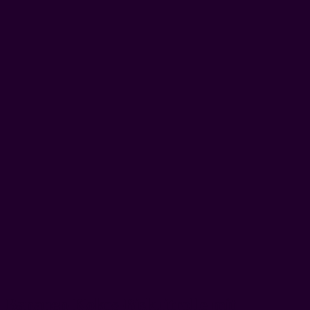
Bananen-Kokos-Biskuitrolle mit