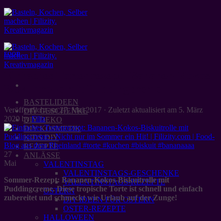
Zum
Inhalt
springen
FOOD
Einfaches Tortenrezept: Bananen-Kokos-
Biskuitrolle mit Puddingcreme
BASTELIDEEN
Veröffentlicht am
27. Mai 2017
· Zuletzt aktualisiert am
5. März
DIY GESCHENKE
2020
by
Filiz
DIY DEKO
DIY KOSMETIK
KIDS DIY
REZEPTE
27
ANLÄSSE
Mai
VALENTINSTAG
VALENTINSTAGS-GESCHENKE
Sommer-Rezept: Bananen-Kokos-Biskuitrolle mit
VALENTINSTAGS-REZEPTE
Puddingcreme. Diese tropische Torte ist schnell und einfach
OSTERN
zubereitet und schmeckt wie Urlaub auf der Zunge!
DIY IDEEN FÜR OSTERN
OSTER-REZEPTE
HALLOWEEN