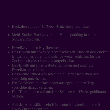
Bananen-Kokos-Biskuitrolle mit
Puddingcreme – Zubereitung:
Backofen auf 200° C (Ober-/Unterhitze) vorheizen.
Mehl, Stärke, Backpulver und Vanillepudding in einer
Schüssel mischen.
Eiweiße von den Eigelben trennen.
Das Eiweiß mit etwas Salz steif schlagen. Danach den Zucker
langsam unterrühren und solange weiter schlagen, bis der
Zucker sich (fast) komplett aufgelöst hat.
Das Eigelb mit einer Gabel anschlagen und unter die
Eiweißmasse rühren.
Das Mehl-Stätke-Gemisch auf die Eiermasse sieben und
vorsichtig unterheben.
Ein Backblech mit Backpaper auslegen und den Teig
vorsichtig darauf verteilen.
Den Tortenboden auf mittlerer Schiene ca. 15min. goldbraun
backen.
Auf der Arbeitsfläche ein Küchentuch ausbreiten und mit
etwas Zucker bestreuen.