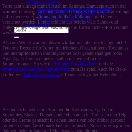
WEIHNACHTEN
Torte geht einfach immer! Auch im Sommer. Damit sie auch in der
WEIHNACHTS-GESCHENKIDEEN
warmen Jahreszeit zu einem echten Genuss werden, sollte allerdings
DIY IDEEN FÜR WEIHNACHTEN
auf schwere oder wärme-empfindliche Füllungen und Cremes
WEIHNACHTS-REZEPTE
verzichtet werden. Leider schließt das bereits viele Sahne- und
SILVESTER
Buttercremes weitgehend aus, sollen die Torten nicht sofort verputzt
werden.
Bis zum Winter warten müssen wir dadurch aber noch lange nicht!
Fettarme Rezepte für Torten mit frischem Obst, saftigem Tortenguss
und unempfindlichen Puddingcremes oder gelatinehaltigen (oder
Agar Agar) Tortencremes versüßen uns weiterhin die
Sommermonate. So wie die
Erdbeer-Pudding-Torte
und die
sommerliche Himbeer-Joghurt-Torte
zum Beispiel. Auch No-Bake-
Torten wie
Butterkeksschnitten
erfreuen sich großer Beliebtheit.
Tropische Torten mit Kokosnuss
Besonders beliebt ist im Sommer die Kokosnuss. Egal ob in
Smoothies, Shakes, Desserts oder eben auch in Torten. In den Teig
oder die Creme gemischt für einen intensiven oder drüber gestreut
für einen feinen Geschmack lässt die tropische Nuss uns von grünen
Palmen, heißem Sand und Meeresrauschen träumen.