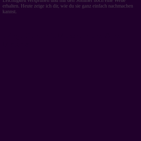
Leichtigkeit versprühen und mir den Sommer noch eine Weile
erhalten. Heute zeige ich dir, wie du sie ganz einfach nachmachen
kannst.
Hänge-Deko mit Muscheln und Sand –
Material: