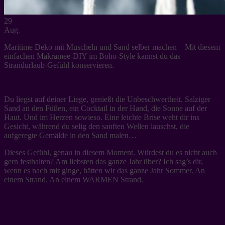
29
Aug.
Maritime Deko mit Muscheln und Sand selber machen – Mit diesem
einfachen Makramee-DIY im Boho-Style kannst du das
Strandurlaub-Gefühl konservieren.
Du liegst auf deiner Liege, genießt die Unbeschwertheit. Salziger
Sand an den Füßen, ein Cocktail in der Hand, die Sonne auf der
Haut. Und im Herzen sowieso. Eine leichte Brise weht dir ins
Gesicht, während du selig den sanften Wellen lauschst, die
aufgeregte Gemälde in den Sand malen…
Dieses Gefühl, genau in diesem Moment. Würdest du es nicht auch
gern festhalten? Am liebsten das ganze Jahr über? Ich sag’s dir,
wenn es nach mir ginge, hätten wir das ganze Jahr Sommer. An
einem Strand. An einem WARMEN Strand.