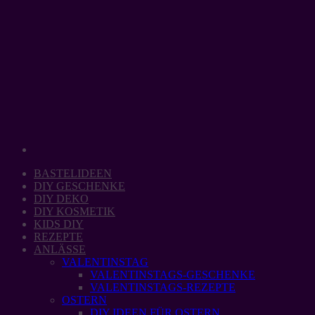
Zum
Inhalt
springen
BASTELIDEEN
DIY GESCHENKE
DIY DEKO
DIY KOSMETIK
KIDS DIY
REZEPTE
ANLÄSSE
VALENTINSTAG
VALENTINSTAGS-GESCHENKE
VALENTINSTAGS-REZEPTE
OSTERN
DIY IDEEN FÜR OSTERN